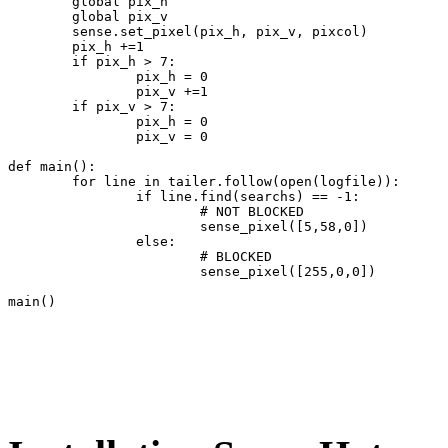
        global pix_h

        global pix_v

        sense.set_pixel(pix_h, pix_v, pixcol)

        pix_h +=1

        if pix_h > 7:

                pix_h = 0

                pix_v +=1

        if pix_v > 7:

                pix_h = 0

                pix_v = 0

def main():

        for line in tailer.follow(open(logfile)):

                if line.find(searchs) == -1:

                        # NOT BLOCKED

                        sense_pixel([5,58,0])

                else:

                        # BLOCKED

                        sense_pixel([255,0,0])

main()