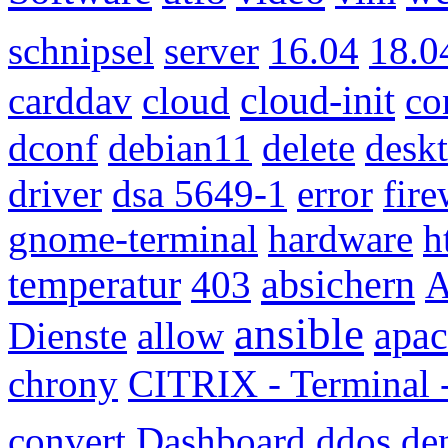
schnipsel
server
16.04
18.0
cloud-init
carddav
cloud
co
dconf
debian11
delete
desk
driver
dsa 5649-1
error
fire
gnome-terminal
hardware
h
temperatur
absichern
403
A
ansible
apa
Dienste
allow
chrony
CITRIX - Terminal
convert
Dashboard
ddos
de