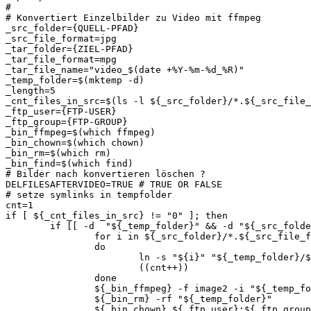
#

# Konvertiert Einzelbilder zu Video mit ffmpeg

_src_folder={QUELL-PFAD}

_src_file_format=jpg

_tar_folder={ZIEL-PFAD}

_tar_file_format=mpg

_tar_file_name="video_$(date +%Y-%m-%d_%R)"

_temp_folder=$(mktemp -d)

_length=5

_cnt_files_in_src=$(ls -l ${_src_folder}/*.${_src_file_
_ftp_user={FTP-USER}

_ftp_group={FTP-GROUP}

_bin_ffmpeg=$(which ffmpeg)

_bin_chown=$(which chown)

_bin_rm=$(which rm)

_bin_find=$(which find)

# Bilder nach konvertieren löschen ?

DELFILESAFTERVIDEO=TRUE # TRUE OR FALSE

# setze symlinks in tempfolder

cnt=1

if [ ${_cnt_files_in_src} != "0" ]; then

        if [[ -d  "${_temp_folder}" && -d "${_src_folde
                for i in ${_src_folder}/*.${_src_file_f
                do

                        ln -s "${i}" "${_temp_folder}/$
                        ((cnt++))

                done

                ${_bin_ffmpeg} -f image2 -i "${_temp_fo
                ${_bin_rm} -rf "${_temp_folder}"

                ${_bin_chown} ${_ftp_user}:${_ftp_group