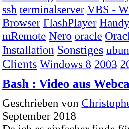
ssh
terminalserver
VBS - 
Browser
FlashPlayer
Handy
Nero
Orac
mRemote
oracle
Sonstiges
Installation
ubun
Clients
Windows 8
2003
2
Bash : Video aus Webca
Geschrieben von
Christoph
September 2018
Da ich es einfacher finde 