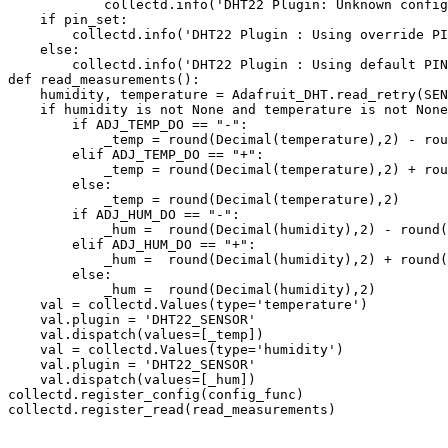
            collectd.info('DHT22 Plugin: Unknown config
    if pin_set:

        collectd.info('DHT22 Plugin : Using override PI
    else:

        collectd.info('DHT22 Plugin : Using default PIN
def read_measurements():

    humidity, temperature = Adafruit_DHT.read_retry(SEN
    if humidity is not None and temperature is not None
        if ADJ_TEMP_DO == "-":

            _temp = round(Decimal(temperature),2) - rou
        elif ADJ_TEMP_DO == "+":

            _temp = round(Decimal(temperature),2) + rou
        else:

            _temp = round(Decimal(temperature),2)

        if ADJ_HUM_DO == "-":

            _hum =  round(Decimal(humidity),2) - round(
        elif ADJ_HUM_DO == "+":

            _hum =  round(Decimal(humidity),2) + round(
        else:

            _hum =  round(Decimal(humidity),2)

    val = collectd.Values(type='temperature')

    val.plugin = 'DHT22_SENSOR'

    val.dispatch(values=[_temp])

    val = collectd.Values(type='humidity')

    val.plugin = 'DHT22_SENSOR'

    val.dispatch(values=[_hum])

collectd.register_config(config_func)
