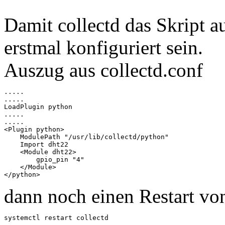
Damit collectd das Skript a
erstmal konfiguriert sein.
Auszug aus collectd.conf
.....

.....

LoadPlugin python

.....

.....

<Plugin python>

    ModulePath "/usr/lib/collectd/python"

    Import dht22

    <Module dht22>

        gpio_pin "4"

    </Module>

dann noch einen Restart von
systemctl restart collectd