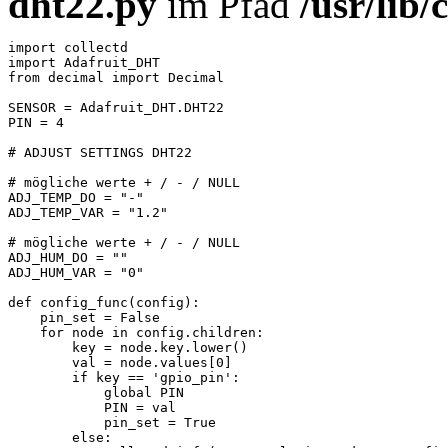
dht22.py
im Pfad
/usr/lib/
import collectd

import Adafruit_DHT

from decimal import Decimal

SENSOR = Adafruit_DHT.DHT22

PIN = 4

# ADJUST SETTINGS DHT22

# mögliche werte + / - / NULL

ADJ_TEMP_DO = "-"

ADJ_TEMP_VAR = "1.2"

# mögliche werte + / - / NULL

ADJ_HUM_DO = ""

ADJ_HUM_VAR = "0"

def config_func(config):

    pin_set = False

    for node in config.children:

        key = node.key.lower()

        val = node.values[0]

        if key == 'gpio_pin':

            global PIN

            PIN = val

            pin_set = True

        else:
