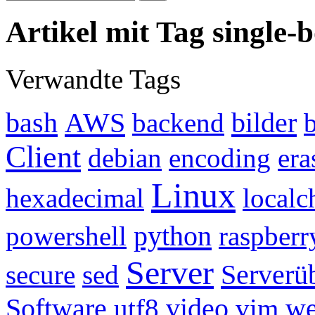
Artikel mit Tag single
Verwandte Tags
bash
AWS
bilder
backend
Client
debian
encoding
era
Linux
hexadecimal
localc
python
powershell
raspberr
Server
Serverü
secure
sed
Software
video
w
utf8
vim