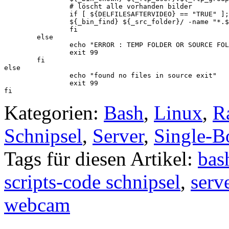
                # löscht alle vorhanden bilder

                if [ ${DELFILESAFTERVIDEO} == "TRUE" ];
                ${_bin_find} ${_src_folder}/ -name "*.$
                fi

        else

                echo "ERROR : TEMP FOLDER OR SOURCE FOL
                exit 99

        fi

else

                echo "found no files in source exit"

                exit 99

fi
Kategorien:
Bash
,
Linux
,
R
Schnipsel
,
Server
,
Single-B
Tags für diesen Artikel:
bas
scripts-code schnipsel
,
serv
webcam