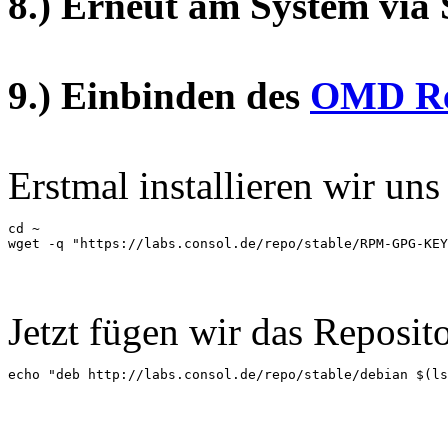
8.) Erneut am System via 
9.) Einbinden des
OMD Re
Erstmal installieren wir u
cd ~

wget -q "https://labs.consol.de/repo/stable/RPM-GPG-KEY
Jetzt fügen wir das Reposit
echo "deb http://labs.consol.de/repo/stable/debian $(ls