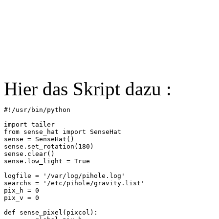
Hier das Skript dazu :
#!/usr/bin/python

import tailer

from sense_hat import SenseHat

sense = SenseHat()

sense.set_rotation(180)

sense.clear()

sense.low_light = True

logfile = '/var/log/pihole.log'

searchs = '/etc/pihole/gravity.list'

pix_h = 0

pix_v = 0

def sense_pixel(pixcol):
