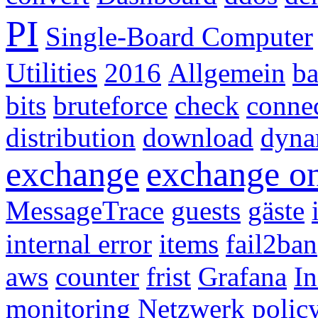
PI
Single-Board Computer
Utilities
2016
Allgemein
b
bits
bruteforce
check
conne
distribution
download
dyna
exchange
exchange on
MessageTrace
guests
gäste
internal error
items
fail2ban
aws
counter
frist
Grafana
I
monitoring
Netzwerk
polic