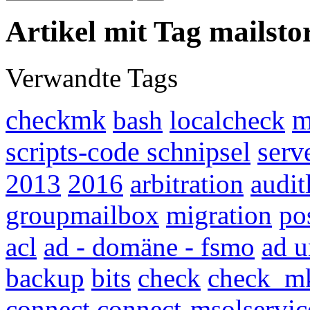
Artikel mit Tag mailsto
Verwandte Tags
checkmk
bash
localcheck
m
scripts-code schnipsel
serv
2013
2016
arbitration
audit
groupmailbox
migration
po
acl
ad - domäne - fsmo
ad u
backup
bits
check
check_m
connect
connect-msolservic