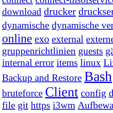
drucker
druckse
download
dynamische
dynamische vert
online
exo
external
extern
gruppenrichtlinien
guests
g
internal error
items
linux
Li
Bash
Backup and Restore
Client
bruteforce
config
file
git
https
i3wm
Aufbewa