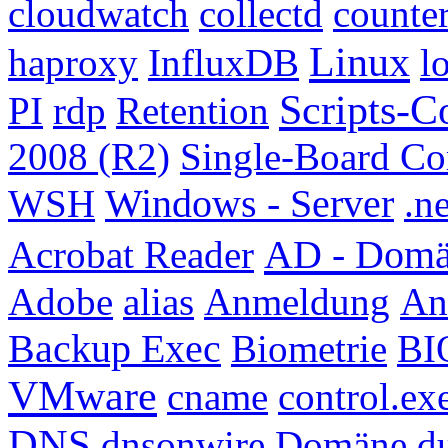
cloudwatch
collectd
counte
Linux
haproxy
InfluxDB
l
Scripts-C
PI
rdp
Retention
2008 (R2)
Single-Board C
WSH
Windows - Server
.ne
AD - Dom
Acrobat Reader
Adobe
alias
Anmeldung
Ant
Backup Exec
Biometrie
BI
VMware
cname
control.ex
DNS
dnsonwire
Domäne
d