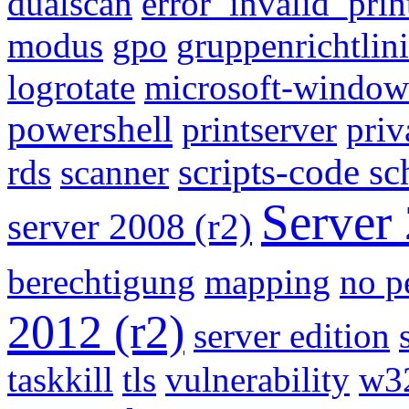
dualscan
error_invalid_pri
modus
gpo
gruppenrichtlin
logrotate
microsoft-window
powershell
printserver
priv
scripts-code sc
rds
scanner
Server
server 2008 (r2)
berechtigung
mapping
no p
2012 (r2)
server edition
taskkill
tls
vulnerability
w3