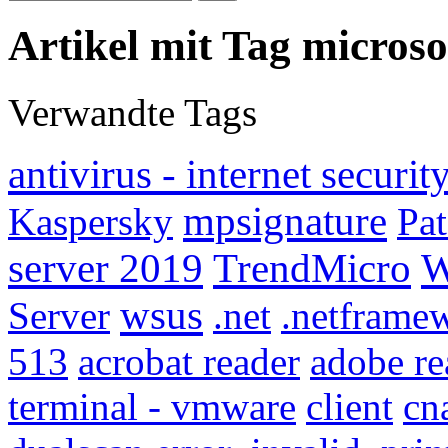
Artikel mit Tag microso
Verwandte Tags
antivirus - internet securit
mpsignature
Kaspersky
Pa
server 2019
TrendMicro
W
wsus
Server
.net
.netframe
513
acrobat reader
adobe re
terminal - vmware
client
cn