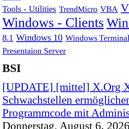
V
Tools - Utilities
TrendMicro
VBA
Windows - Clients
Win
Windows 10
8.1
Windows Terminal
Presentaion Server
BSI
[UPDATE] [mittel] X.Org X
Schwachstellen ermögliche
Programmcode mit Administ
Donnerstag, August 6. 202