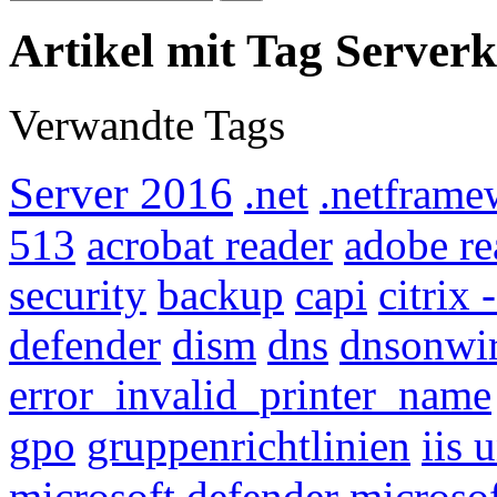
Artikel mit Tag Server
Verwandte Tags
Server 2016
.net
.netframe
513
acrobat reader
adobe re
security
backup
capi
citrix
defender
dism
dns
dnsonwi
error_invalid_printer_name
gpo
gruppenrichtlinien
iis 
microsoft defender
microso