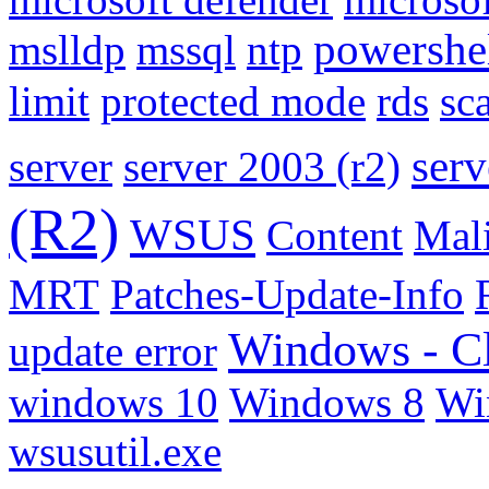
powershe
mslldp
mssql
ntp
limit
protected mode
rds
sc
serv
server
server 2003 (r2)
(R2)
WSUS
Content
Mal
MRT
Patches-Update-Info
Windows - Cl
update error
windows 10
Windows 8
Wi
wsusutil.exe