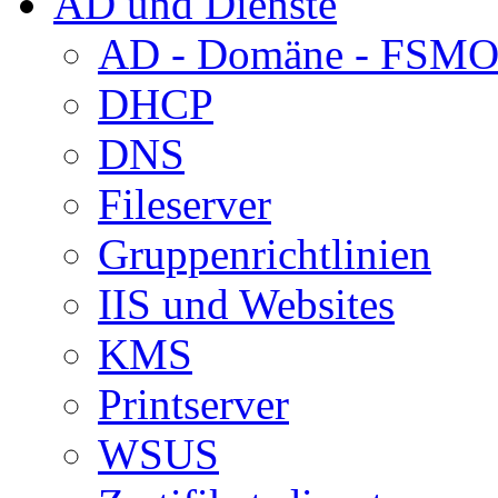
AD und Dienste
AD - Domäne - FSM
DHCP
DNS
Fileserver
Gruppenrichtlinien
IIS und Websites
KMS
Printserver
WSUS