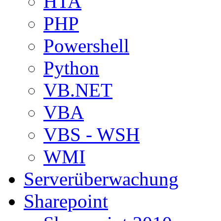
HTA
PHP
Powershell
Python
VB.NET
VBA
VBS - WSH
WMI
Serverüberwachung
Sharepoint