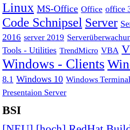
Linux
MS-Office
Office
office 
Code Schnipsel
Server
Se
2016
server 2019
Serverüberwachu
V
Tools - Utilities
TrendMicro
VBA
Windows - Clients
Win
Windows 10
8.1
Windows Terminal
Presentaion Server
BSI
[NEU] [hoch] RedHat Build