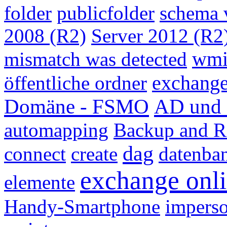
folder
publicfolder
schema 
2008 (R2)
Server 2012 (R2
wmi
mismatch was detected
exchang
öffentliche ordner
Domäne - FSMO
AD und 
automapping
Backup and R
dag
connect
create
datenba
exchange onl
elemente
Handy-Smartphone
imperso