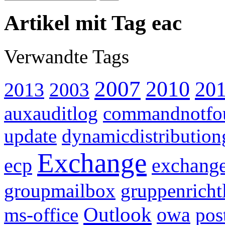
Artikel mit Tag eac
Verwandte Tags
2007
2010
20
2013
2003
auxauditlog
commandnotfo
update
dynamicdistributio
Exchange
ecp
exchang
groupmailbox
gruppenricht
Outlook
owa
ms-office
pos