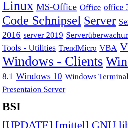
Linux
MS-Office
Office
office 
Code Schnipsel
Server
Se
2016
server 2019
Serverüberwachu
V
Tools - Utilities
TrendMicro
VBA
Windows - Clients
Win
Windows 10
8.1
Windows Terminal
Presentaion Server
BSI
[UPDATE] [mittel] GNU lib