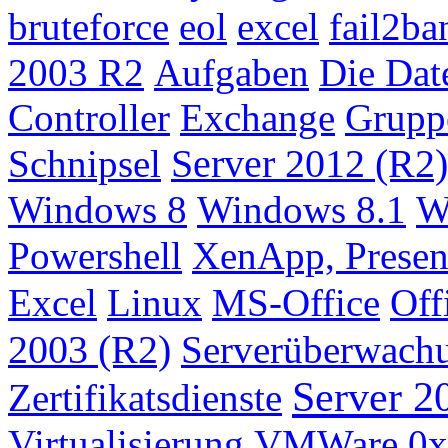
bruteforce
eol
excel
fail2ba
2003 R2
Aufgaben
Die Dat
Controller
Exchange
Gruppe
Schnipsel
Server 2012 (R2)
Windows 8
Windows 8.1
W
Powershell
XenApp, Presen
Excel
Linux
MS-Office
Off
2003 (R2)
Serverüberwach
Server 2
Zertifikatsdienste
Virtualisierung
VMWare
0x