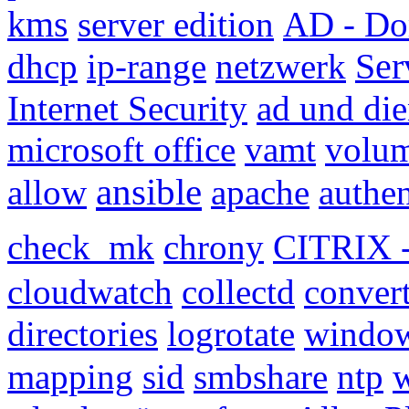
kms
server edition
AD - D
dhcp
ip-range
netzwerk
Ser
Internet Security
ad und die
microsoft office
vamt
volum
ansible
allow
apache
authen
check_mk
chrony
CITRIX -
cloudwatch
collectd
conver
directories
logrotate
windo
mapping
sid
smbshare
ntp