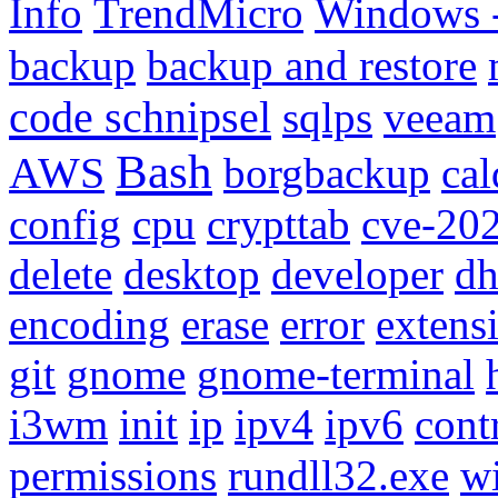
Info
TrendMicro
Windows -
backup
backup and restore
code schnipsel
sqlps
veeam
Bash
AWS
borgbackup
cal
config
cpu
crypttab
cve-20
delete
desktop
developer
dh
encoding
erase
error
extens
git
gnome
gnome-terminal
i3wm
init
ip
ipv4
ipv6
cont
permissions
rundll32.exe
w