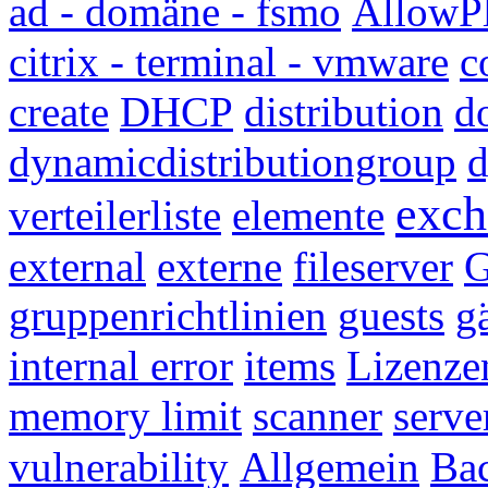
ad - domäne - fsmo
AllowP
citrix - terminal - vmware
c
create
DHCP
distribution
d
dynamicdistributiongroup
d
exch
verteilerliste
elemente
external
externe
fileserver
G
gruppenrichtlinien
guests
g
internal error
items
Lizenze
memory limit
scanner
serve
vulnerability
Allgemein
Bac