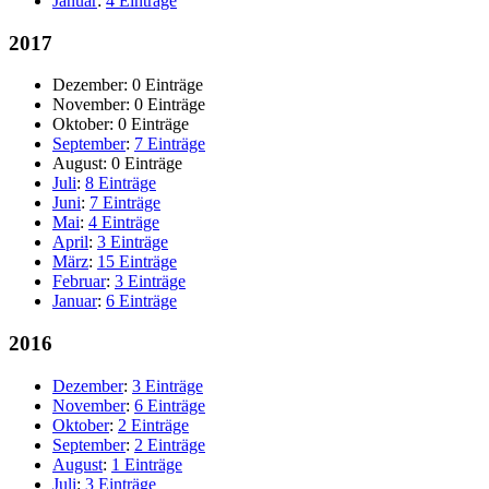
Januar
:
4 Einträge
2017
Dezember:
0 Einträge
November:
0 Einträge
Oktober:
0 Einträge
September
:
7 Einträge
August:
0 Einträge
Juli
:
8 Einträge
Juni
:
7 Einträge
Mai
:
4 Einträge
April
:
3 Einträge
März
:
15 Einträge
Februar
:
3 Einträge
Januar
:
6 Einträge
2016
Dezember
:
3 Einträge
November
:
6 Einträge
Oktober
:
2 Einträge
September
:
2 Einträge
August
:
1 Einträge
Juli
:
3 Einträge