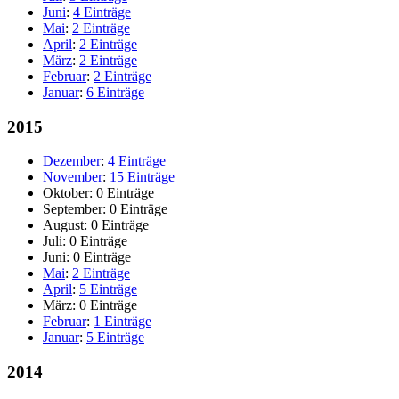
Juni
:
4 Einträge
Mai
:
2 Einträge
April
:
2 Einträge
März
:
2 Einträge
Februar
:
2 Einträge
Januar
:
6 Einträge
2015
Dezember
:
4 Einträge
November
:
15 Einträge
Oktober:
0 Einträge
September:
0 Einträge
August:
0 Einträge
Juli:
0 Einträge
Juni:
0 Einträge
Mai
:
2 Einträge
April
:
5 Einträge
März:
0 Einträge
Februar
:
1 Einträge
Januar
:
5 Einträge
2014