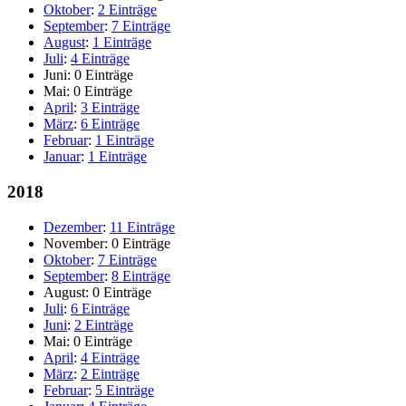
Oktober
:
2 Einträge
September
:
7 Einträge
August
:
1 Einträge
Juli
:
4 Einträge
Juni:
0 Einträge
Mai:
0 Einträge
April
:
3 Einträge
März
:
6 Einträge
Februar
:
1 Einträge
Januar
:
1 Einträge
2018
Dezember
:
11 Einträge
November:
0 Einträge
Oktober
:
7 Einträge
September
:
8 Einträge
August:
0 Einträge
Juli
:
6 Einträge
Juni
:
2 Einträge
Mai:
0 Einträge
April
:
4 Einträge
März
:
2 Einträge
Februar
:
5 Einträge