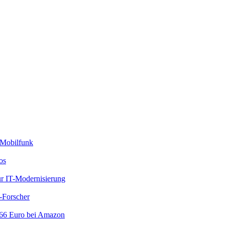
 Mobilfunk
os
ür IT-Modernisierung
-Forscher
 66 Euro bei Amazon