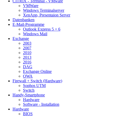
CITRIX - Terminal - VMware
VMWare
Windows Terminalserver
XenApp, Presentaion Server
Datenbanken
E-Mail-Programme
Outlook Express 5 + 6
Windows Mail
Exchange
2003
2007
2010
2013
2016
DAG
Exchange Online
OWA
Firewall + Switch (Hardware)
Sophos UTM
Switch
Handy-Smartphone
Hardware
Software - Installation
Hardware
BIOS