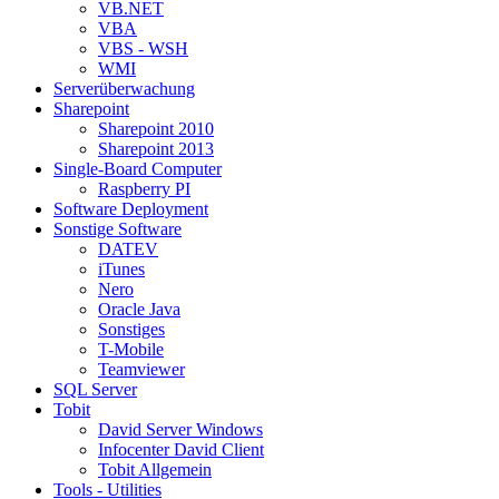
VB.NET
VBA
VBS - WSH
WMI
Serverüberwachung
Sharepoint
Sharepoint 2010
Sharepoint 2013
Single-Board Computer
Raspberry PI
Software Deployment
Sonstige Software
DATEV
iTunes
Nero
Oracle Java
Sonstiges
T-Mobile
Teamviewer
SQL Server
Tobit
David Server Windows
Infocenter David Client
Tobit Allgemein
Tools - Utilities