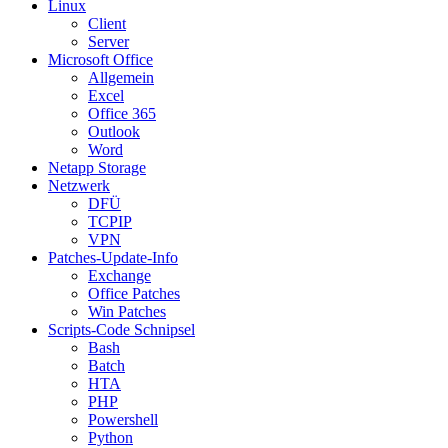
Linux
Client
Server
Microsoft Office
Allgemein
Excel
Office 365
Outlook
Word
Netapp Storage
Netzwerk
DFÜ
TCPIP
VPN
Patches-Update-Info
Exchange
Office Patches
Win Patches
Scripts-Code Schnipsel
Bash
Batch
HTA
PHP
Powershell
Python