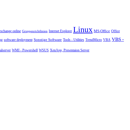
Linux
MS-Office
exchange online
Office
Gruppenrichtlinien
Internet Explorer
VBS -
Sonstige Software
Tools - Utilities
ng
software deployment
TrendMicro
VBA
WMI - Powershell
XenApp, Presentaion Server
lserver
WSUS