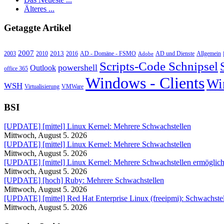
Älteres ...
Getaggte Artikel
2007
2013
2010
AD - Domäne - FSMO
AD und Dienste
2003
2016
Adobe
Allgemein
Scripts-Code Schnipsel
powershell
Outlook
office 365
Windows - Clients
Wi
WSH
Virtualisierung
VMWare
BSI
[UPDATE] [mittel] Linux Kernel: Mehrere Schwachstellen
Mittwoch, August 5. 2026
[UPDATE] [mittel] Linux Kernel: Mehrere Schwachstellen
Mittwoch, August 5. 2026
[UPDATE] [mittel] Linux Kernel: Mehrere Schwachstellen ermöglichen
Mittwoch, August 5. 2026
[UPDATE] [hoch] Ruby: Mehrere Schwachstellen
Mittwoch, August 5. 2026
[UPDATE] [mittel] Red Hat Enterprise Linux (freeipmi): Schwachstel
Mittwoch, August 5. 2026