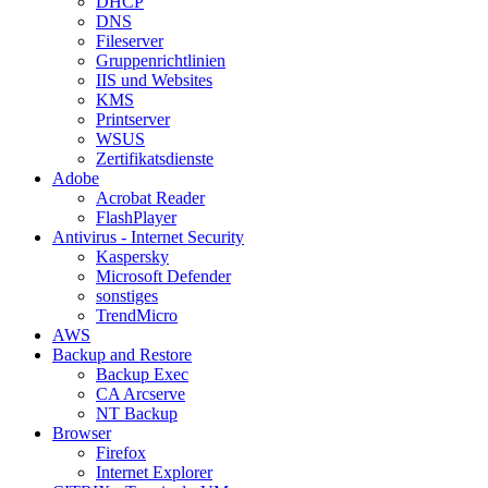
DHCP
DNS
Fileserver
Gruppenrichtlinien
IIS und Websites
KMS
Printserver
WSUS
Zertifikatsdienste
Adobe
Acrobat Reader
FlashPlayer
Antivirus - Internet Security
Kaspersky
Microsoft Defender
sonstiges
TrendMicro
AWS
Backup and Restore
Backup Exec
CA Arcserve
NT Backup
Browser
Firefox
Internet Explorer