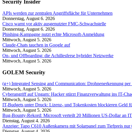
Security Insider
APIs werden zur zentralen Angriffs­fläche für Unternehmen
Donnerstag, August 6. 2026
Cisco warnt vor aktiv ausgenutzter FMC-Schwachstelle
Donnerstag, August 6. 2026
Phishing-Kampagne nutzt echte Microsoft-Anmeldung
Mittwoch, August 5. 2026
Claude-Chats tauchen in Google auf
Mittwoch, August 5. 2026
On- und Offboarding: die Achillesferse hybrider Netzwerke
Mittwoch, August 5. 2026
GOLEM Security
(g+) Integrated Sensing and Communication: Drohnenerkennung per
Mittwoch, August 5. 2026
Cyberangriff auf Ungarn: Hacker stürzt Finanzverwaltung ins IT-Cha
Mittwoch, August 5. 2026
IT-Budgets unter Druck: Lizenz- und Tokenkosten blockieren Geld f
Mittwoch, August 5. 2026
Bug-Bounty-Rekord: Microsoft verteilt 20 Millionen US-Dollar an IT
Dienstag, August 4. 2026
Anzeige: Tapo C610 Außenkamera mit Solarpanel zum Tiefpreis nur
Dienstag, August 4. 2026