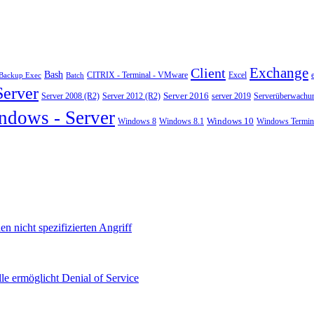
Exchange
Client
Bash
CITRIX - Terminal - VMware
Excel
Backup Exec
Batch
Server
Server 2008 (R2)
Server 2012 (R2)
Server 2016
server 2019
Serverüberwachu
ndows - Server
Windows 10
Windows 8
Windows 8.1
Windows Termina
 nicht spezifizierten Angriff
le ermöglicht Denial of Service