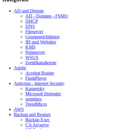
AD und Dienste
AD - Domäne - FSMO
DHCP
DNS
Fileserver
Gruppenrichtlinien
IIS und Websites
KMS
Printserver
WSUS
Zertifikatsdienste
Adobe
Acrobat Reader
FlashPlayer
Antivirus - Internet Security
Kaspersky
Microsoft Defender
sonstiges
TrendMicro
AWS
Backup and Restore
Backup Exec
CA Arcserve