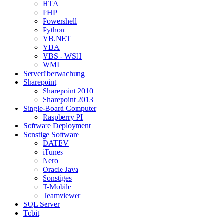
HTA
PHP
Powershell
Python
VB.NET
VBA
VBS - WSH
WMI
Serverüberwachung
Sharepoint
Sharepoint 2010
Sharepoint 2013
Single-Board Computer
Raspberry PI
Software Deployment
Sonstige Software
DATEV
iTunes
Nero
Oracle Java
Sonstiges
T-Mobile
Teamviewer
SQL Server
Tobit