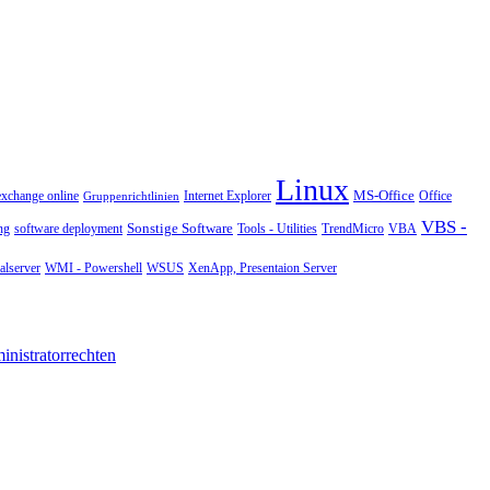
Linux
MS-Office
exchange online
Office
Gruppenrichtlinien
Internet Explorer
VBS -
Sonstige Software
Tools - Utilities
ng
software deployment
TrendMicro
VBA
WMI - Powershell
XenApp, Presentaion Server
lserver
WSUS
nistratorrechten