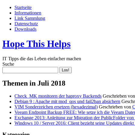
Startseite
Informationen
Link Sammlung
Datenschutz
Downloads
Hope This Helps
IT Tipps die das Leben einfacher machen
Suche
Themen in Juli 2018
Check_MK monitoren der haproxy Backends
Geschrieben vo
Debian 9 : Apache mit mod_qos und fail2ban absichern
Geschr
VIM Sonderzeichen ersetzen (hexadezimal)
Geschrieben von
C
Veeam Endpoint Backup FREE: Wie setze ich die Veeam Date
Exchange 2013: Anleitung zur Migration der PublicFolder v
Windows 10 / Server 2016: Client bezieht seine Updates dir
Kategorien