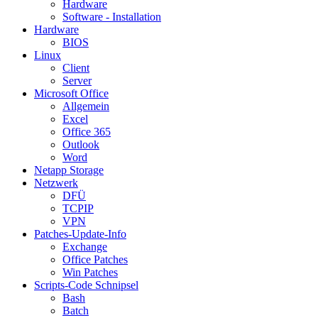
Hardware
Software - Installation
Hardware
BIOS
Linux
Client
Server
Microsoft Office
Allgemein
Excel
Office 365
Outlook
Word
Netapp Storage
Netzwerk
DFÜ
TCPIP
VPN
Patches-Update-Info
Exchange
Office Patches
Win Patches
Scripts-Code Schnipsel
Bash
Batch