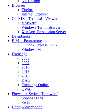
NT Backup
Browser
Firefox
Internet Explorer
CITRIX - Terminal - VMware
VMWare
Windows Terminalserver
XenApp, Presentaion Server
Datenbanken
E-Mail-Programme
Outlook Express 5 + 6
Windows Mail
Exchange
2003
2007
2010
2013
2016
DAG
Exchange Online
OWA
Firewall + Switch (Hardware)
Sophos UTM
Switch
Handy-Smartphone