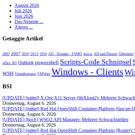
August 2026
Juli 2026
Juni 2026
Das Neueste ...
Älteres ...
Getaggte Artikel
2007
2013
2010
AD - Domäne - FSMO
AD und Dienste
2003
2016
Adobe
Allgemein
Scripts-Code Schnipsel
powershell
Outlook
office 365
Windows - Clients
Wi
WSH
Virtualisierung
VMWare
BSI
[UPDATE] [mittel] X.Org X11 Server (libXfont2): Mehrere Schwachs
Donnerstag, August 6. 2026
[UPDATE] [mittel] Red Hat OpenShift Container Platform (fast-uri,
Donnerstag, August 6. 2026
[UPDATE] [hoch] WSO2 API Manager: Mehrere Schwachstellen
Donnerstag, August 6. 2026
[UPDATE] [mittel] Red Hat OpenShift Container Platform (Router):