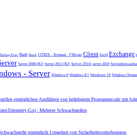
Exchange
Client
Bash
CITRIX - Terminal - VMware
Excel
Backup Exec
Batch
Server
Server 2008 (R2)
Server 2012 (R2)
Server 2016
server 2019
Serverüberwachu
ndows - Server
Windows 10
Windows 8
Windows 8.1
Windows Termina
tellen ermöglichen Ausführen von beliebigem Programmcode mit Admi
OpenTelemetry-Go) : Mehrere Schwachstellen
 Schwachstelle ermöglicht Umgehen von Sicherheitsvorkehrungen