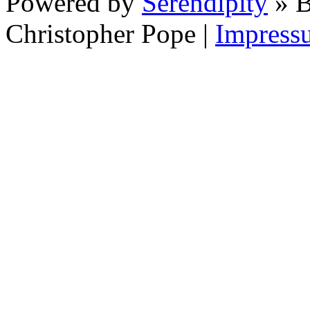
Powered by
Serendipity
» B
Christopher Pope
|
Impress