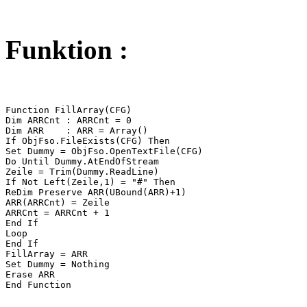
Funktion :
Function FillArray(CFG)

Dim ARRCnt : ARRCnt = 0

Dim ARR	   : ARR = Array()

If ObjFso.FileExists(CFG) Then

Set Dummy = ObjFso.OpenTextFile(CFG)

Do Until Dummy.AtEndOfStream

Zeile = Trim(Dummy.ReadLine)

If Not Left(Zeile,1) = "#" Then

ReDim Preserve ARR(UBound(ARR)+1)

ARR(ARRCnt) = Zeile

ARRCnt = ARRCnt + 1

End If

Loop

End If

FillArray = ARR

Set Dummy = Nothing

Erase ARR

End Function