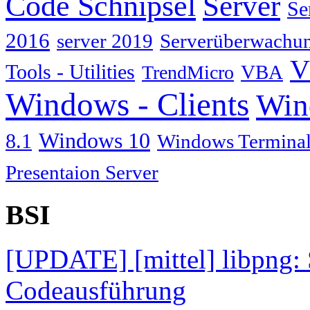
Code Schnipsel
Server
Se
2016
server 2019
Serverüberwachu
V
Tools - Utilities
TrendMicro
VBA
Windows - Clients
Win
Windows 10
8.1
Windows Terminal
Presentaion Server
BSI
[UPDATE] [mittel] libpng: 
Codeausführung