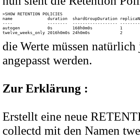
nun sieht die Retention Pol
>SHOW RETENTION POLICIES

name              duration  shardGroupDuration replicaN
----              --------  ------------------ --------
autogen           0s        168h0m0s           1       
die Werte müssen natürlich
angepasst werden.
Zur Erklärung :
Erstellt eine neue RETEN
collectd mit den Namen tw