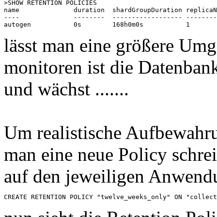
>SHOW RETENTION POLICIES

name              duration  shardGroupDuration replicaN
----              --------  ------------------ --------
lässt man eine größere Umg
monitoren ist die Datenbank
und wächst .......
Um realistische Aufbewahrun
man eine neue Policy schre
auf den jeweiligen Anwendu
CREATE RETENTION POLICY "twelve_weeks_only" ON "collect