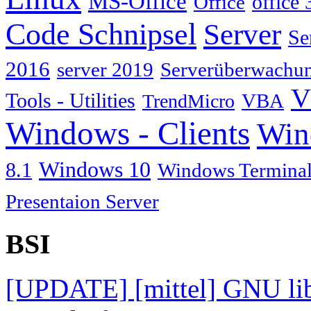
MS-Office
Office
office 
Code Schnipsel
Server
Se
2016
server 2019
Serverüberwachu
V
Tools - Utilities
TrendMicro
VBA
Windows - Clients
Win
Windows 10
8.1
Windows Terminal
Presentaion Server
BSI
[UPDATE] [mittel] GNU lib