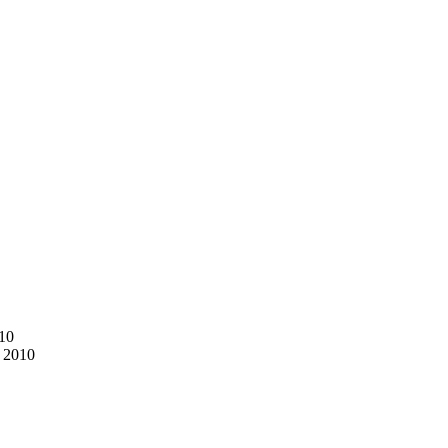
010
r 2010