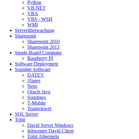
Python
VB.NET
VBA
VBS - WSH
WMI
Serverüberwachung
Sharepoint
Sharepoint 2010
Sharepoint 2013
Single-Board Computer
Raspberry PI
Software Deployment
Sonstige Software
DATEV
iTunes
Nero
Oracle Java
Sonstiges
T-Mobile
Teamviewer
SQL Server
Tobit
David Server Windows
Infocenter David Client
Tobit Allgemein