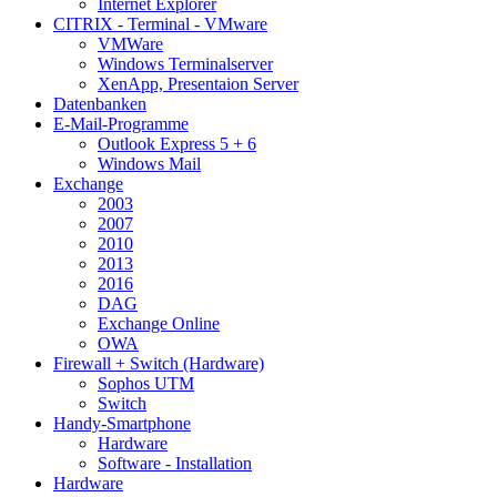
Internet Explorer
CITRIX - Terminal - VMware
VMWare
Windows Terminalserver
XenApp, Presentaion Server
Datenbanken
E-Mail-Programme
Outlook Express 5 + 6
Windows Mail
Exchange
2003
2007
2010
2013
2016
DAG
Exchange Online
OWA
Firewall + Switch (Hardware)
Sophos UTM
Switch
Handy-Smartphone
Hardware
Software - Installation
Hardware