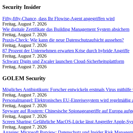
Security Insider
Fifty-fifty-Chance, dass Ihr Flowise-Agent angegriffen wird
Freitag, August 7. 2026
Wie digitale Zertifikate das Building Management System absichern
Freitag, August 7. 2026
Praxis-Check: Wie kann die neue Datenschutzaufsicht aussehen?
Freitag, August 7. 2026
87 Prozent der Unternehmen erwarten Krise durch hybride Angriffe
Freitag, August 7. 2026
Schwarz Digits und Zscaler launchen Cloud-Sicherheitsplattform
Freitag, August 7. 2026
GOLEM Security
Mögliches Antibiotikum: Forscher entwickeln erstmals Virus mithilfe
Freitag, August 7. 2026
Personalmangel: Elektronisches EU-Einreisesystem wird regelmäßig a
Freitag, August 7. 2026
Spyware auf Routern: Chinesische Spionageangriffe auf Europa aufg
Freitag, August 7. 2026
Screen Sharing: Gefährliche MacOS-Lücke lässt Angreifer Apple-Sy
Freitag, August 7. 2026
Anzeige: Microsoft Purview: Datenschutz und Insider Risk Managem