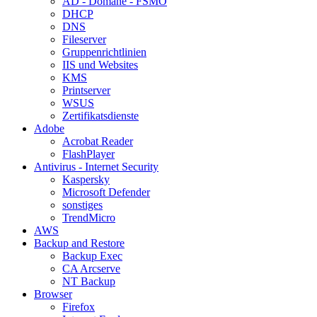
AD - Domäne - FSMO
DHCP
DNS
Fileserver
Gruppenrichtlinien
IIS und Websites
KMS
Printserver
WSUS
Zertifikatsdienste
Adobe
Acrobat Reader
FlashPlayer
Antivirus - Internet Security
Kaspersky
Microsoft Defender
sonstiges
TrendMicro
AWS
Backup and Restore
Backup Exec
CA Arcserve
NT Backup
Browser
Firefox