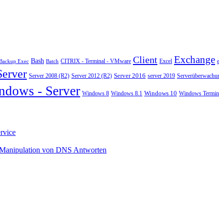
Exchange
Client
Bash
CITRIX - Terminal - VMware
Excel
Backup Exec
Batch
Server
Server 2008 (R2)
Server 2012 (R2)
Server 2016
server 2019
Serverüberwachu
ndows - Server
Windows 10
Windows 8
Windows 8.1
Windows Termina
rvice
 Manipulation von DNS Antworten