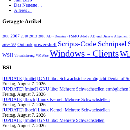
Das Neueste ...
Älteres ...
Getaggte Artikel
2007
2013
2010
AD - Domäne - FSMO
AD und Dienste
2003
2016
Adobe
Allgemein
Scripts-Code Schnipsel
powershell
Outlook
office 365
Windows - Clients
Wi
WSH
Virtualisierung
VMWare
BSI
[UPDATE] [mittel] GNU libc: Schwachstelle ermöglicht Denial of Se
Freitag, August 7. 2026
[UPDATE] [mittel] GNU libc: Mehrere Schwachstellen ermöglichen
Freitag, August 7. 2026
[UPDATE] [hoch] Linux Kernel: Mehrere Schwachstellen
Freitag, August 7. 2026
[UPDATE] [hoch] Linux Kernel: Mehrere Schwachstellen
Freitag, August 7. 2026
[UPDATE] [mittel] GNU libc: Mehrere Schwachstellen
Freitag, August 7. 2026