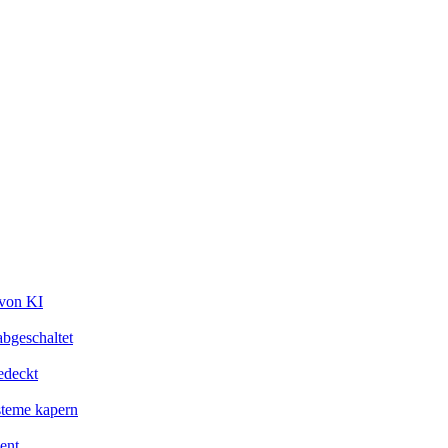
 von KI
bgeschaltet
edeckt
steme kapern
ent