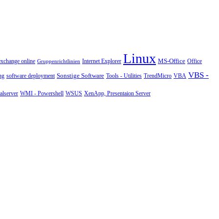
Linux
MS-Office
exchange online
Office
Gruppenrichtlinien
Internet Explorer
VBS -
Sonstige Software
Tools - Utilities
ng
software deployment
TrendMicro
VBA
WMI - Powershell
XenApp, Presentaion Server
lserver
WSUS