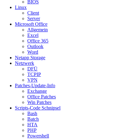
BIOS
Linux
Client
Server
Microsoft Office
Allgemein
Excel
Office 365
Outlook
Word
Netapp Storage
Netzwerk
DFÜ
TCPIP
VPN
Patches-Update-Info
Exchange
Office Patches
Win Patches
Scripts-Code Schnipsel
Bash
Batch
HTA
PHP
Powershell