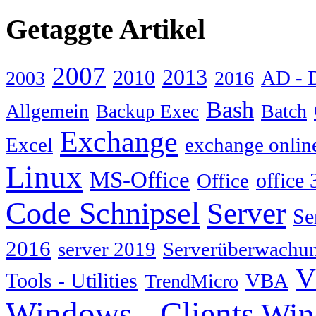
Getaggte Artikel
2007
2013
2010
AD - 
2003
2016
Bash
Allgemein
Batch
Backup Exec
Exchange
Excel
exchange onlin
Linux
MS-Office
Office
office 
Code Schnipsel
Server
Se
2016
server 2019
Serverüberwachu
V
Tools - Utilities
TrendMicro
VBA
Windows - Clients
Win