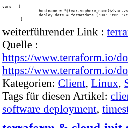
vars = {

                hostname = "${var.vsphere_name}${var.vs
                deploy_date = formatdate ("DD'.'MM'.'YY
        }
weiterführender Link :
terr
Quelle :
https://www.terraform.io/d
https://www.terraform.io/do
Kategorien:
Client
,
Linux
,
Tags für diesen Artikel:
clie
software deployment
,
times
terraform & cloud-init 