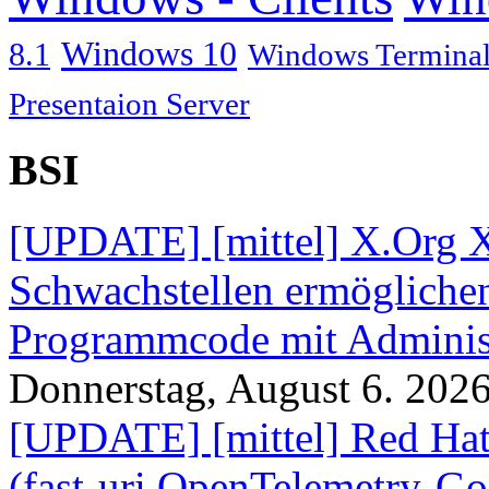
Windows 10
8.1
Windows Terminal
Presentaion Server
BSI
[UPDATE] [mittel] X.Org X
Schwachstellen ermögliche
Programmcode mit Administ
Donnerstag, August 6. 202
[UPDATE] [mittel] Red Hat
(fast-uri,OpenTelemetry-Go