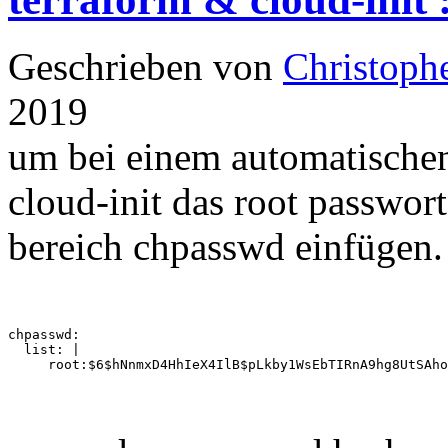
Geschrieben von
Christoph
2019
um bei einem automatische
cloud-init das root passwor
bereich chpasswd einfügen.
chpasswd:

  list: |

     root:$6$hNnmxD4HhIeX4IlB$pLkby1WsEbTIRnA9hg8UtSAho