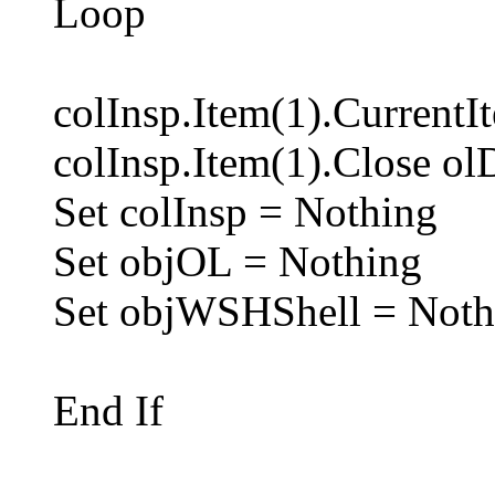
Loop
colInsp.Item(1).CurrentI
colInsp.Item(1).Close ol
Set colInsp = Nothing
Set objOL = Nothing
Set objWSHShell = Noth
End If