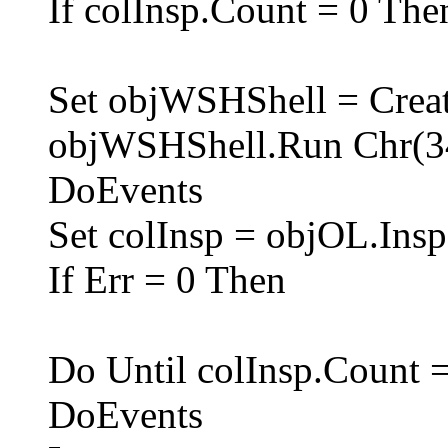
If colInsp.Count = 0 The
Set objWSHShell = Creat
objWSHShell.Run Chr(3
DoEvents
Set colInsp = objOL.Insp
If Err = 0 Then
Do Until colInsp.Count 
DoEvents