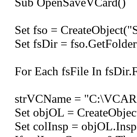
Sub OpenSaveVCard()
Set fso = CreateObject("
Set fsDir = fso.GetFol
For Each fsFile In fsDir.F
strVCName = "C:\VCARD
Set objOL = CreateObjec
Set colInsp = objOL.Insp