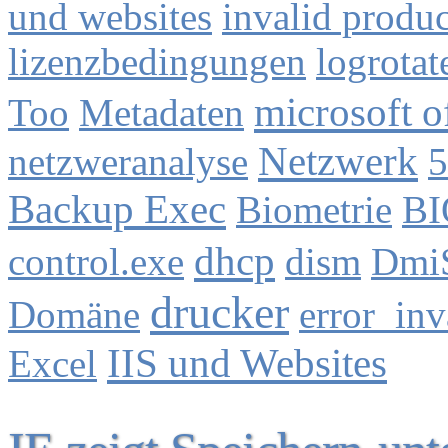
und websites
invalid produ
lizenzbedingungen
logrotat
microsoft o
Too
Metadaten
Netzwerk
netzweranalyse
5
Backup Exec
Biometrie
BI
dhcp
control.exe
dism
Dmi
drucker
Domäne
error_in
IIS und Websites
Excel