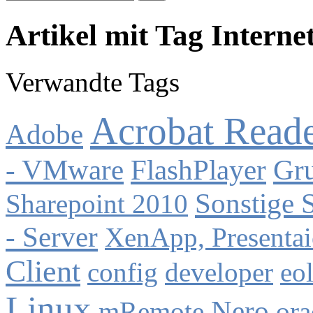
Artikel mit Tag Interne
Verwandte Tags
Acrobat Read
Adobe
- VMware
FlashPlayer
Gru
Sonstige 
Sharepoint 2010
- Server
XenApp, Presentai
Client
config
developer
eo
Linux
Nero
mRemote
ora