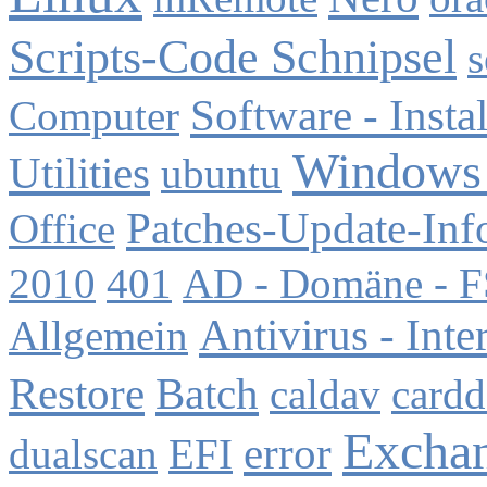
Scripts-Code Schnipsel
s
Software - Instal
Computer
Windows 
Utilities
ubuntu
Patches-Update-Inf
Office
2010
401
AD - Domäne -
Antivirus - Inte
Allgemein
Restore
Batch
caldav
card
Excha
error
dualscan
EFI