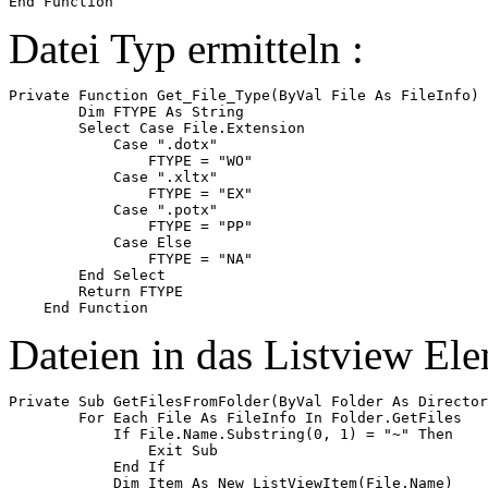
Datei Typ ermitteln :
Private Function Get_File_Type(ByVal File As FileInfo)

        Dim FTYPE As String

        Select Case File.Extension

            Case ".dotx"

                FTYPE = "WO"

            Case ".xltx"

                FTYPE = "EX"

            Case ".potx"

                FTYPE = "PP"

            Case Else

                FTYPE = "NA"

        End Select

        Return FTYPE

Dateien in das Listview Ele
Private Sub GetFilesFromFolder(ByVal Folder As Director
        For Each File As FileInfo In Folder.GetFiles

            If File.Name.Substring(0, 1) = "~" Then

                Exit Sub

            End If

            Dim Item As New ListViewItem(File.Name)
