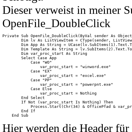
Dieser verweist in meiner S
OpenFile_DoubleClick
Private Sub OpenFile_DoubleClick(ByVal sender As Object
        Dim lv As ListViewItem = CType(sender, ListView
        Dim App As String = UCase(lv.SubItems(1).Text.T
        Dim Template As String = lv.SubItems(2).Text.To
        Dim var_proc_start As String

        Select Case App

            Case "WO"

                var_proc_start = "winword.exe"

            Case "EX"

                var_proc_start = "excel.exe"

            Case "PP"

                var_proc_start = "powerpnt.exe"

            Case Else

                var_proc_start = Nothing

        End Select

        If Not (var_proc_start Is Nothing) Then

            Process.Start(Chr(34) & OfficePfad & var_pr
        End If

Hier werden die Header für