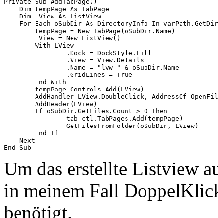
Private Sub AddTabPage()

    Dim tempPage As TabPage

    Dim LView As ListView

    For Each oSubDir As DirectoryInfo In varPath.GetDir
        tempPage = New TabPage(oSubDir.Name)

        LView = New ListView()

        With LView

                .Dock = DockStyle.Fill

                .View = View.Details

                .Name = "lvw_" & oSubDir.Name

                .GridLines = True

        End With

        tempPage.Controls.Add(LView)

        AddHandler LView.DoubleClick, AddressOf OpenFil
        AddHeader(LView)

        If oSubDir.GetFiles.Count > 0 Then

                tab_ctl.TabPages.Add(tempPage)

                GetFilesFromFolder(oSubDir, LView)

        End If

    Next

End Sub
Um das erstellte Listview 
in meinem Fall DoppelKlic
benötigt.