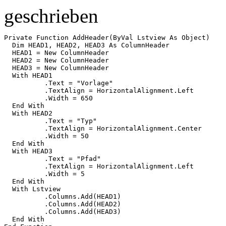
geschrieben
Private Function AddHeader(ByVal Lstview As Object)

  Dim HEAD1, HEAD2, HEAD3 As ColumnHeader

  HEAD1 = New ColumnHeader

  HEAD2 = New ColumnHeader

  HEAD3 = New ColumnHeader

  With HEAD1

          .Text = "Vorlage"

          .TextAlign = HorizontalAlignment.Left

          .Width = 650

  End With

  With HEAD2

          .Text = "Typ"

          .TextAlign = HorizontalAlignment.Center

          .Width = 50

  End With

  With HEAD3

          .Text = "Pfad"

          .TextAlign = HorizontalAlignment.Left

          .Width = 5

  End With

  With Lstview

          .Columns.Add(HEAD1)

          .Columns.Add(HEAD2)

          .Columns.Add(HEAD3)

  End With
