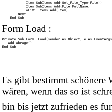
            Item.SubItems.Add(Get_File_Type(File))

            Item.SubItems.Add(File.FullName)

            oLiVi.Items.Add(Item)

        Next

Form Load :
Private Sub Form1_Load(sender As Object, e As EventArgs
   AddTabPage()

Es gibt bestimmt schönere 
wären, wenn das so ist schr
bin bis jetzt zufrieden es fu