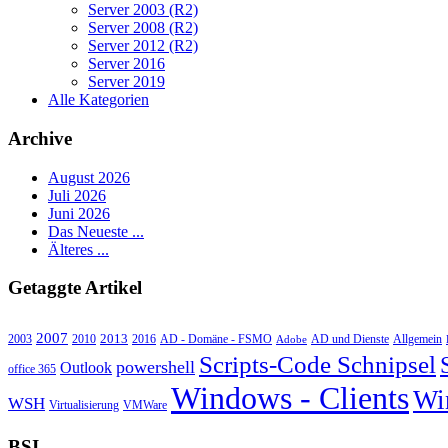
Server 2003 (R2)
Server 2008 (R2)
Server 2012 (R2)
Server 2016
Server 2019
Alle Kategorien
Archive
August 2026
Juli 2026
Juni 2026
Das Neueste ...
Älteres ...
Getaggte Artikel
2007
2013
2010
AD - Domäne - FSMO
AD und Dienste
2003
2016
Adobe
Allgemein
Scripts-Code Schnipsel
powershell
Outlook
office 365
Windows - Clients
Wi
WSH
Virtualisierung
VMWare
BSI