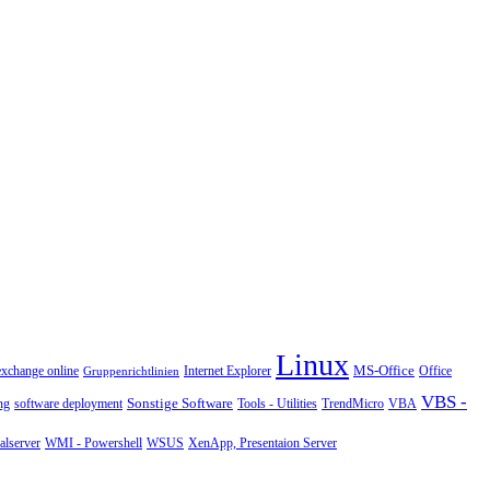
Linux
MS-Office
exchange online
Office
Gruppenrichtlinien
Internet Explorer
VBS -
Sonstige Software
Tools - Utilities
ng
software deployment
TrendMicro
VBA
WMI - Powershell
XenApp, Presentaion Server
lserver
WSUS