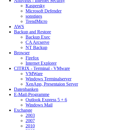
Antivirus - Internet Security
Kaspersky
Microsoft Defender
sonstiges
TrendMicro
AWS
Backup and Restore
Backup Exec
CA Arcserve
NT Backup
Browser
Firefox
Internet Explorer
CITRIX - Terminal - VMware
VMWare
Windows Terminalserver
XenApp, Presentaion Server
Datenbanken
E-Mail-Programme
Outlook Express 5 + 6
Windows Mail
Exchange
2003
2007
2010