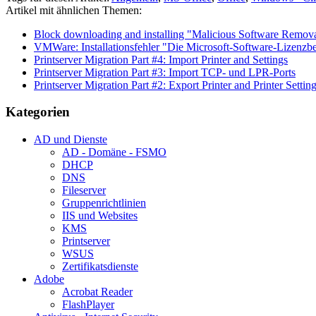
Artikel mit ähnlichen Themen:
Block downloading and installing "Malicious Software Remova
VMWare: Installationsfehler "Die Microsoft-Software-Lizenz
Printserver Migration Part #4: Import Printer and Settings
Printserver Migration Part #3: Import TCP- und LPR-Ports
Printserver Migration Part #2: Export Printer and Printer Settin
Kategorien
AD und Dienste
AD - Domäne - FSMO
DHCP
DNS
Fileserver
Gruppenrichtlinien
IIS und Websites
KMS
Printserver
WSUS
Zertifikatsdienste
Adobe
Acrobat Reader
FlashPlayer