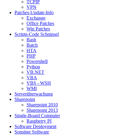
TCPIP
VPN
Patches-Update-Info
Exchange
Office Patches
Win Patches
Scripts-Code Schnipsel
Bash
Batch
HTA
PHP
Powershell
Python
VB.NET
VBA
VBS - WSH
WMI
Serverüberwachung
Sharepoint
Sharepoint 2010
Sharepoint 2013
Single-Board Computer
Raspberry PI
Software Deployment
Sonstige Software