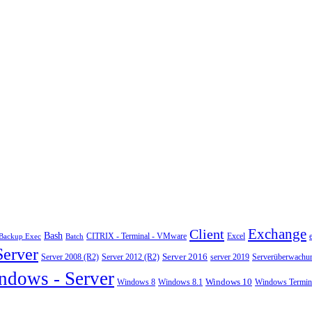
Exchange
Client
Bash
CITRIX - Terminal - VMware
Excel
Backup Exec
Batch
Server
Server 2008 (R2)
Server 2012 (R2)
Server 2016
server 2019
Serverüberwachu
ndows - Server
Windows 10
Windows 8
Windows 8.1
Windows Termina