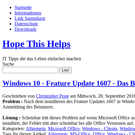
Startseite
Informationen
Link Sammlung
Datenschutz
Downloads
Hope This Helps
IT Tipps die das Leben einfacher machen
Suche
Windows 10 - Feature Update 1607 - Das B
Geschrieben von
Christopher Pope
am
Mittwoch, 28. September 201
Problem :
Nach dem installieren des Feature Updates 1607 in Windo
Anmeldung des Benutzers.
Lösung :
Scheinbar tritt dieses Problem auf wenn Microsoft Office auf
installiert, der Fehler tritt aber scheinbar bei alle Office Versionen auf.
Kategorien:
Allgemein
,
Microsoft Office
,
Windows - Clients
,
Window
Tags für diesen Artikel:
Allgemein
,
MS-Office
,
Office
,
Windows - Cli