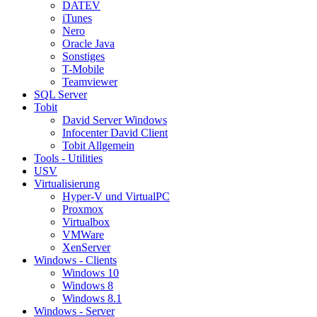
DATEV
iTunes
Nero
Oracle Java
Sonstiges
T-Mobile
Teamviewer
SQL Server
Tobit
David Server Windows
Infocenter David Client
Tobit Allgemein
Tools - Utilities
USV
Virtualisierung
Hyper-V und VirtualPC
Proxmox
Virtualbox
VMWare
XenServer
Windows - Clients
Windows 10
Windows 8
Windows 8.1
Windows - Server