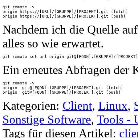
git remote -v

origin https://[URL]/[GRUPPE]/[PROJEKT].git (fetch)

origin https://[URL]/[GRUPPE]/[PROJEKT].git (push)
Nachdem ich die Quelle auf 
alles so wie erwartet.
git remote set-url origin git@[FQDN]:[GRUPPE]/[PROJEKT]
Ein erneutes Abfragen der 
git remote -v

origin	git@[FQDN]:[GRUPPE]/[PROJEKT].git (fetch)

origin	git@[FQDN]:[GRUPPE]/[PROJEKT].git (push)
Kategorien:
Client
,
Linux
,
Sonstige Software
,
Tools - U
Tags für diesen Artikel:
clie