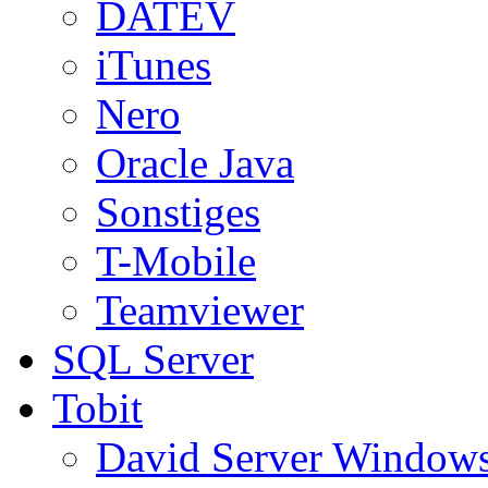
DATEV
iTunes
Nero
Oracle Java
Sonstiges
T-Mobile
Teamviewer
SQL Server
Tobit
David Server Window