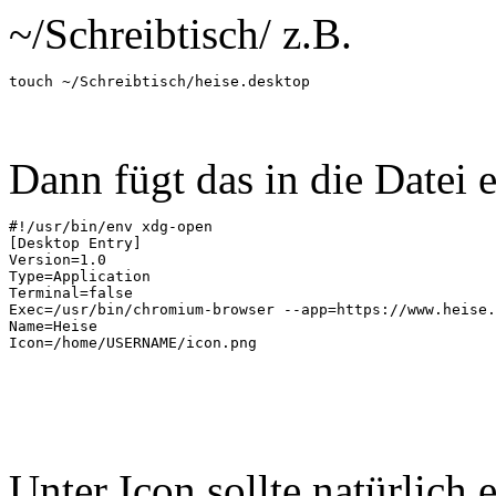
~/Schreibtisch/ z.B.
touch ~/Schreibtisch/heise.desktop
Dann fügt das in die Datei e
#!/usr/bin/env xdg-open

[Desktop Entry]

Version=1.0

Type=Application

Terminal=false

Exec=/usr/bin/chromium-browser --app=https://www.heise.
Name=Heise

Unter Icon sollte natürlich e