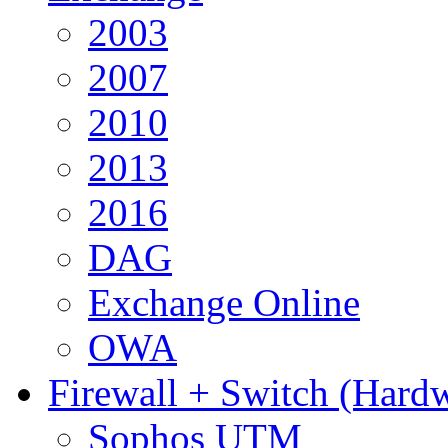
2003
2007
2010
2013
2016
DAG
Exchange Online
OWA
Firewall + Switch (Hard
Sophos UTM