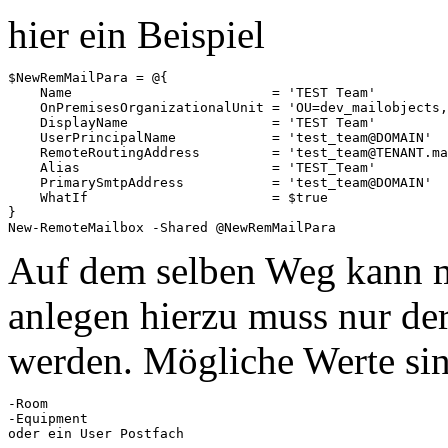
hier ein Beispiel
$NewRemMailPara = @{

    Name                         = 'TEST Team' 

    OnPremisesOrganizationalUnit = 'OU=dev_mailobjects,
    DisplayName                  = 'TEST Team'

    UserPrincipalName            = 'test_team@DOMAIN'

    RemoteRoutingAddress         = 'test_team@TENANT.ma
    Alias                        = 'TEST_Team'

    PrimarySmtpAddress           = 'test_team@DOMAIN'

    WhatIf                       = $true

}

New-RemoteMailbox -Shared @NewRemMailPara
Auf dem selben Weg kann 
anlegen hierzu muss nur de
werden. Mögliche Werte si
-Room

-Equipment

oder ein User Postfach