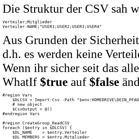
Die Struktur der CSV sah wi
Verteiler;Mitglieder

Verteiler-NAME;"USER1;USER2;USER3;USER4"
Aus Grunden der Sicherheit 
d.h. es werden keine Vertei
Wenn ihr sicher seit das alle
WhatIf
$true
auf
$false
änd
#region Vars

    $DLCSV = Import-Csv -Path "$env:HOMEDRIVE\DEIN_PFAD
    # new object

    $CsvOutput = @()

#endregion Vars

#region CreateGroup_ReadCSV

foreach ($entry in $DLCSV) {

    $DL_NAME    = $entry.Verteiler

    $DL_MEMBERS = $entry.Mitglieder
