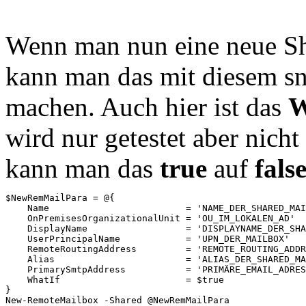
Wenn man nun eine neue S
kann man das mit diesem sn
machen. Auch hier ist das
W
wird nur getestet aber nicht
kann man das
true
auf
fals
$NewRemMailPara = @{

    Name                         = 'NAME_DER_SHARED_MAI
    OnPremisesOrganizationalUnit = 'OU_IM_LOKALEN_AD' 

    DisplayName                  = 'DISPLAYNAME_DER_SHA
    UserPrincipalName            = 'UPN_DER_MAILBOX'

    RemoteRoutingAddress         = 'REMOTE_ROUTING_ADDR
    Alias                        = 'ALIAS_DER_SHARED_MA
    PrimarySmtpAddress           = 'PRIMÄRE_EMAIL_ADRES
    WhatIf                       = $true

}

New-RemoteMailbox -Shared @NewRemMailPara