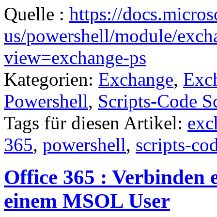
Quelle :
https://docs.micros
us/powershell/module/exc
view=exchange-ps
Kategorien:
Exchange
,
Exc
Powershell
,
Scripts-Code S
Tags für diesen Artikel:
exc
365
,
powershell
,
scripts-co
Office 365 : Verbinden 
einem MSOL User