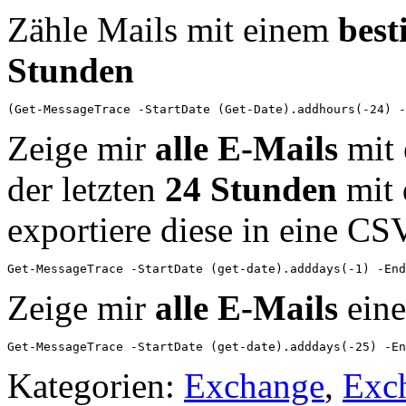
Zähle Mails mit einem
best
Stunden
(Get-MessageTrace -StartDate (Get-Date).addhours(-24) -
Zeige mir
alle E-Mails
mit
der letzten
24 Stunden
mit 
exportiere diese in eine CS
Get-MessageTrace -StartDate (get-date).adddays(-1) -En
Zeige mir
alle E-Mails
ein
Get-MessageTrace -StartDate (get-date).adddays(-25) -En
Kategorien:
Exchange
,
Exc