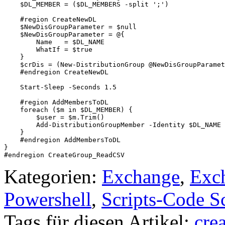
    $DL_MEMBER = ($DL_MEMBERS -split ';')  

    #region CreateNewDL

    $NewDisGroupParameter = $null

    $NewDisGroupParameter = @{

        Name   = $DL_NAME

        WhatIf = $true

    }

    $crDis = (New-DistributionGroup @NewDisGroupParamet
    #endregion CreateNewDL

    Start-Sleep -Seconds 1.5

    #region AddMembersToDL

    foreach ($m in $DL_MEMBER) {

        $user = $m.Trim()

        Add-DistributionGroupMember -Identity $DL_NAME 
    }

    #endregion AddMembersToDL

}

#endregion CreateGroup_ReadCSV
Kategorien:
Exchange
,
Exc
Powershell
,
Scripts-Code S
Tags für diesen Artikel:
cre