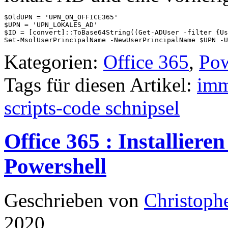
$OldUPN = 'UPN_ON_OFFICE365'

$UPN = 'UPN_LOKALES_AD'

$ID = [convert]::ToBase64String((Get-ADUser -filter {Us
Set-MsolUserPrincipalName -NewUserPrincipalName $UPN -U
Kategorien:
Office 365
,
Pow
Tags für diesen Artikel:
imm
scripts-code schnipsel
Office 365 : Installie
Powershell
Geschrieben von
Christoph
2020