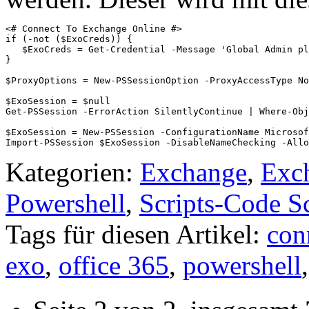
<# Connect To Exchange Online #>

if (-not ($ExoCreds)) {

   $ExoCreds = Get-Credential -Message 'Global Admin pl
}

$ProxyOptions = New-PSSessionOption -ProxyAccessType No
$ExoSession = $null

Get-PSSession -ErrorAction SilentlyContinue | Where-Obj
$ExoSession = New-PSSession -ConfigurationName Microsof
Import-PSSession $ExoSession -DisableNameChecking -Allo
Kategorien:
Exchange
,
Exc
Powershell
,
Scripts-Code S
Tags für diesen Artikel:
con
exo
,
office 365
,
powershell