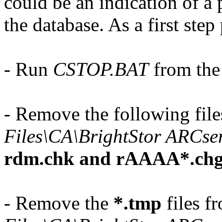
could be an indication of a
the database. As a first ste
- Run
CSTOP.BAT
from the 
- Remove the following fil
Files\CA\BrightStor ARCse
rdm.chk and rAAAA*.ch
- Remove the
*.tmp
files f