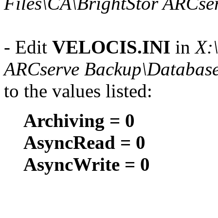
Files\CA\BrightStor ARCs
- Edit
VELOCIS.INI
in
X:
ARCserve Backup\Databas
to the values listed:
Archiving = 0
AsyncRead = 0
AsyncWrite = 0