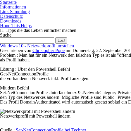
Startseite
Informationen
Link Sammlung
Datenschutz
Downloads
Hope This Helps
IT Tipps die das Leben einfacher machen
Suche
Windows 10 - Netzwerkprofil umstellen
Geschrieben von
Christopher Pope
am
Donnerstag, 22. September 20
Problem :
Man hat für ein Netzwerk den falschen Typ es ist als "öffe
als Profil haben.
Lösung :
Über den Powershell Befehl
die vorhandenen Netzwerk inkl. Profil anzeigen.
Mit dem Befehl
Set-NetConnectionProfile -InterfaceIndex 9 -NetworkCategory Private
den Typ des Netzwerkes ändern. Mögliche Profile sind
Public
|
Private
Das Profil DomainAuthenticated wird automatisch gesetzt soblad ein D
Netzwerkprofil mit Powershell ändern
Quelle :
Set-NetConnectionProfile bei Technet