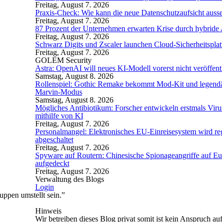
Freitag, August 7. 2026
Praxis-Check: Wie kann die neue Datenschutzaufsicht auss
Freitag, August 7. 2026
87 Prozent der Unternehmen erwarten Krise durch hybride 
Freitag, August 7. 2026
Schwarz Digits und Zscaler launchen Cloud-Sicherheitsplat
Freitag, August 7. 2026
GOLEM Security
Astra: OpenAI will neues KI-Modell vorerst nicht veröffent
Samstag, August 8. 2026
Rollenspiel: Gothic Remake bekommt Mod-Kit und legend
Marvin-Modus
Samstag, August 8. 2026
Mögliches Antibiotikum: Forscher entwickeln erstmals Viru
mithilfe von KI
Freitag, August 7. 2026
Personalmangel: Elektronisches EU-Einreisesystem wird r
abgeschaltet
Freitag, August 7. 2026
Spyware auf Routern: Chinesische Spionageangriffe auf E
aufgedeckt
Freitag, August 7. 2026
Verwaltung des Blogs
Login
ppen umstellt sein.”
Hinweis
Wir betreiben dieses Blog privat somit ist kein Anspruch auf