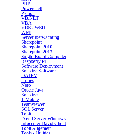
PHP
Powershell
Python
VB.NET
VBA
VBS - WSH
WMI
Serverüberwachung
Sharepoint
Sharepoint 2010
Sharepoint 2013
Single-Board Computer
Raspberry PI
Software Deployment
Sonstige Software
DATEV
iTunes
Nero
Oracle Java
Sonstiges
T-Mobile
Teamviewer
SQL Server
Tobit
David Server Windows
Infocenter David Client
Tobit Allgemein
Tools - Utilities