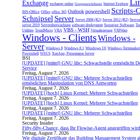
Li
Exchange
exchange online
Gruppenrichtlinien
Internet Explorer
Scripts-
powershell
Outlook
MS-Office
Office
office 365
Schnipsel
Server
Server 2008 (R2)
Server 2012 (R2)
Serve
server 2019
Sonstige Software
Too
Serverüberwachung
software deployment
VBS - WSH
Utilities
Virtualisierung
VMWare
TrendMicro
VBA
Windows - Clients
Windows -
Server
Windows 10
Windows 8
Windows 8.1
Windows Terminalser
Powershell
XenApp, Presentaion Server
WSUS
BSI
[UPDATE] [mittel] GNU libc: Schwachstelle ermöglicht De
Service
Freitag, August 7. 2026
[UPDATE] [mittel] GNU libc: Mehrere Schwachstellen
ermöglichen Manipulation von DNS Antworten
Freitag, August 7. 2026
[UPDATE] [hoch] Linux Kernel: Mehrere Schwachstellen
Freitag, August 7. 2026
[UPDATE] [hoch] Linux Kernel: Mehrere Schwachstellen
Freitag, August 7. 2026
[UPDATE] [mittel] GNU libc: Mehrere Schwachstellen
Freitag, August 7. 2026
Security Insider
Fifty-fifty-Chance, dass Ihr Flowise-Agent angegriffen wir
Freitag, August 7. 2026
Wie digitale Zertifikate das Building Management System a