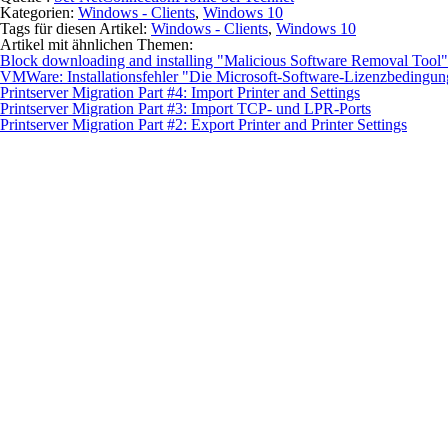
Kategorien:
Windows - Clients
,
Windows 10
Tags für diesen Artikel:
Windows - Clients
,
Windows 10
Artikel mit ähnlichen Themen:
Block downloading and installing "Malicious Software Removal Tool"
VMWare: Installationsfehler "Die Microsoft-Software-Lizenzbedingu
Printserver Migration Part #4: Import Printer and Settings
Printserver Migration Part #3: Import TCP- und LPR-Ports
Printserver Migration Part #2: Export Printer and Printer Settings