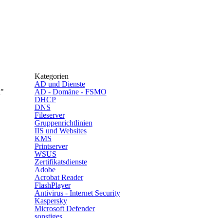
Kategorien
AD und Dienste
k"
AD - Domäne - FSMO
DHCP
DNS
Fileserver
Gruppenrichtlinien
IIS und Websites
KMS
Printserver
WSUS
Zertifikatsdienste
Adobe
Acrobat Reader
FlashPlayer
Antivirus - Internet Security
Kaspersky
Microsoft Defender
sonstiges