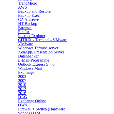
TrendMicro
AWS
Backup and Restore
Backup Exec
CA Arcserve
NT Backup
Browser
Firefox
Internet Explorer
CITRIX - Terminal - VMware
VMWare
Windows Terminalserver
XenApp, Presentaion Server
Datenbanken
E-Mail-Programme
Outlook Express 5 + 6
Windows Mail
Exchange
2003
2007
2010
2013
2016
DAG
Exchange Online
OWA
Firewall + Switch (Hardware)
Sophos UTM