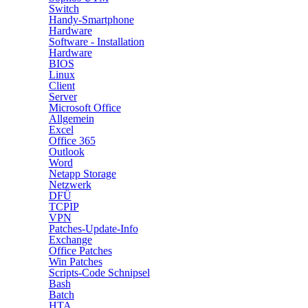
Switch
Handy-Smartphone
Hardware
Software - Installation
Hardware
BIOS
Linux
Client
Server
Microsoft Office
Allgemein
Excel
Office 365
Outlook
Word
Netapp Storage
Netzwerk
DFÜ
TCPIP
VPN
Patches-Update-Info
Exchange
Office Patches
Win Patches
Scripts-Code Schnipsel
Bash
Batch
HTA