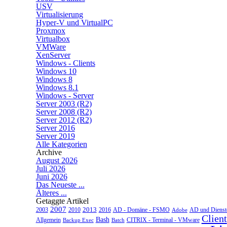
USV
Virtualisierung
Hyper-V und VirtualPC
Proxmox
Virtualbox
VMWare
XenServer
Windows - Clients
Windows 10
Windows 8
Windows 8.1
Windows - Server
Server 2003 (R2)
Server 2008 (R2)
Server 2012 (R2)
Server 2016
Server 2019
Alle Kategorien
Archive
August 2026
Juli 2026
Juni 2026
Das Neueste ...
Älteres ...
Getaggte Artikel
2007
2013
2010
AD - Domäne - FSMO
AD und Dienst
2003
2016
Adobe
Client
Bash
CITRIX - Terminal - VMware
Allgemein
Backup Exec
Batch