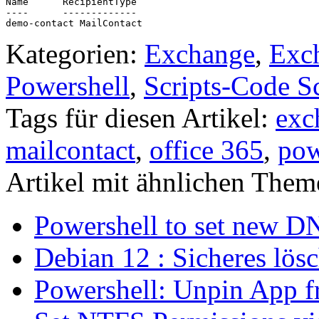
Name      RecipientType

----      -------------

demo-contact MailContact  
Kategorien:
Exchange
,
Exc
Powershell
,
Scripts-Code S
Tags für diesen Artikel:
exc
mailcontact
,
office 365
,
pow
Artikel mit ähnlichen Them
Powershell to set new D
Debian 12 : Sicheres lös
Powershell: Unpin App f