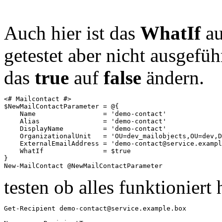
Auch hier ist das
WhatIf
a
getestet aber nicht ausgefüh
das
true
auf
false
ändern.
<# Mailcontact #>

$NewMailContactParameter = @{

    Name                 = 'demo-contact' 

    Alias                = 'demo-contact' 

    DisplayName          = 'demo-contact' 

    OrganizationalUnit   = 'OU=dev_mailobjects,OU=dev,D
    ExternalEmailAddress = 'demo-contact@service.exampl
    WhatIf               = $true

}

New-MailContact @NewMailContactParameter
testen ob alles funktionier
Get-Recipient demo-contact@service.example.box
