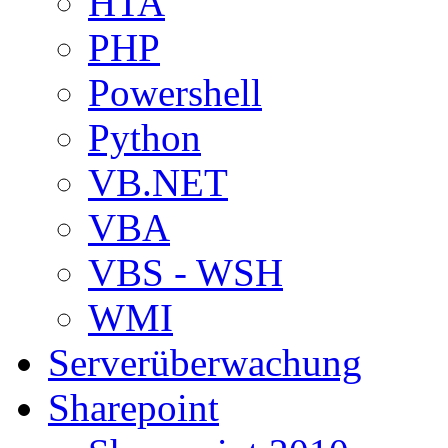
HTA
PHP
Powershell
Python
VB.NET
VBA
VBS - WSH
WMI
Serverüberwachung
Sharepoint