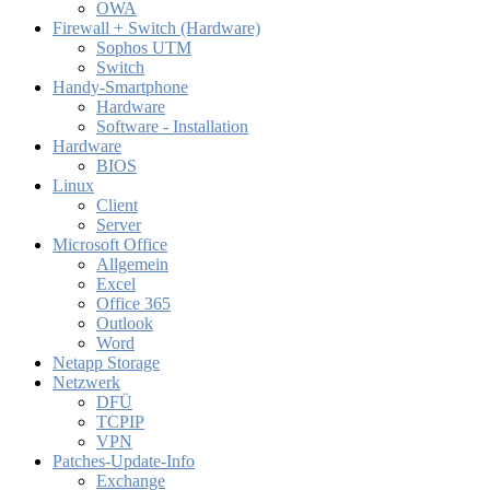
OWA
Firewall + Switch (Hardware)
Sophos UTM
Switch
Handy-Smartphone
Hardware
Software - Installation
Hardware
BIOS
Linux
Client
Server
Microsoft Office
Allgemein
Excel
Office 365
Outlook
Word
Netapp Storage
Netzwerk
DFÜ
TCPIP
VPN
Patches-Update-Info
Exchange