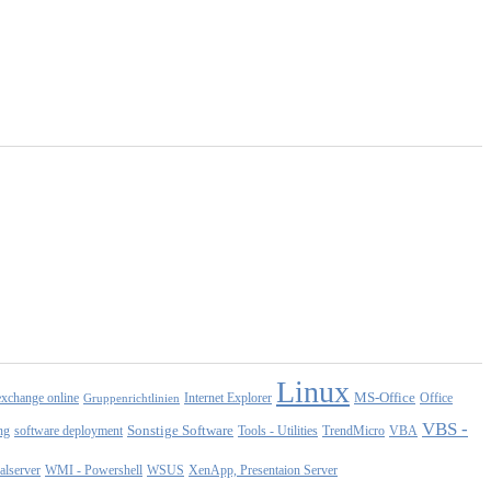
Linux
MS-Office
exchange online
Office
Gruppenrichtlinien
Internet Explorer
VBS -
Sonstige Software
Tools - Utilities
ng
software deployment
TrendMicro
VBA
WMI - Powershell
XenApp, Presentaion Server
lserver
WSUS