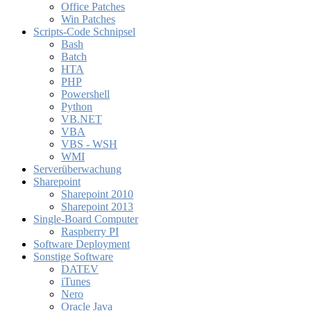
Office Patches
Win Patches
Scripts-Code Schnipsel
Bash
Batch
HTA
PHP
Powershell
Python
VB.NET
VBA
VBS - WSH
WMI
Serverüberwachung
Sharepoint
Sharepoint 2010
Sharepoint 2013
Single-Board Computer
Raspberry PI
Software Deployment
Sonstige Software
DATEV
iTunes
Nero
Oracle Java