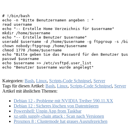
# !/bin/bash

echo -n "Bitte Benutzernamen angeben : "

read username

echo "-- Erstelle Home Verzeichnis für $username"

mkdir /home/$username

echo "-- Erstelle Benutzer $username"

useradd $username -d /home/$username -g ftpgroup -s /bi
chown nobody:ftpgroup /home/$username

chmod 1770 /home/$username

echo "Bitte geben Sie das Password für den Benutzer $us
passwd $username

echo $username >> /etc/vsftpd.user_list

echo "Benutzer $username wurde angelegt"
Kategorien:
Bash
,
Linux
,
Scripts-Code Schnipsel
,
Server
Tags für diesen Artikel:
Bash
,
Linux
,
Scripts-Code Schnipsel
,
Server
Artikel mit ähnlichen Themen:
Debian 12 - Probleme mit NVIDIA Treiber 590.11.XX
Debian 12 : Sicheres löschen von Datenträgern
Powershell: Unpin App from Taskbar
xz-utils supply-chain attack : Scan nach Versionen
Proxmox 8 : Clusternode hat graues Ausrufezeichen