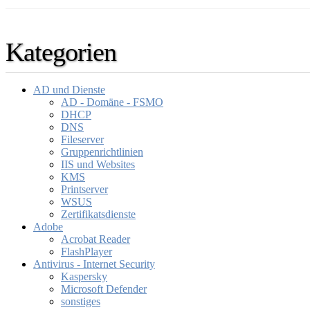
Kategorien
AD und Dienste
AD - Domäne - FSMO
DHCP
DNS
Fileserver
Gruppenrichtlinien
IIS und Websites
KMS
Printserver
WSUS
Zertifikatsdienste
Adobe
Acrobat Reader
FlashPlayer
Antivirus - Internet Security
Kaspersky
Microsoft Defender
sonstiges