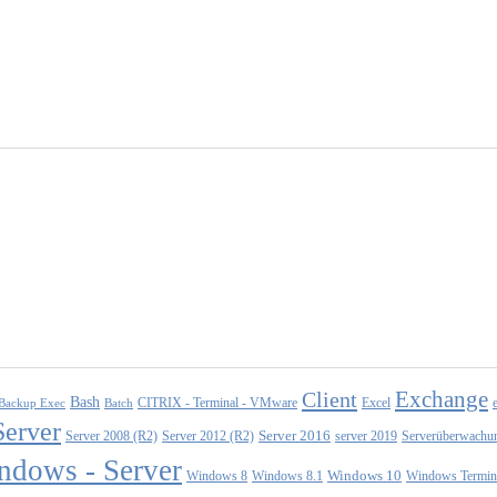
Exchange
Client
Bash
CITRIX - Terminal - VMware
Excel
Backup Exec
Batch
Server
Server 2008 (R2)
Server 2012 (R2)
Server 2016
server 2019
Serverüberwachu
ndows - Server
Windows 10
Windows 8
Windows 8.1
Windows Termina