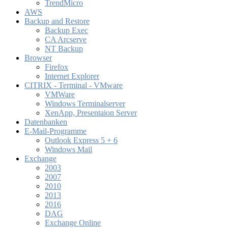
TrendMicro
AWS
Backup and Restore
Backup Exec
CA Arcserve
NT Backup
Browser
Firefox
Internet Explorer
CITRIX - Terminal - VMware
VMWare
Windows Terminalserver
XenApp, Presentaion Server
Datenbanken
E-Mail-Programme
Outlook Express 5 + 6
Windows Mail
Exchange
2003
2007
2010
2013
2016
DAG
Exchange Online