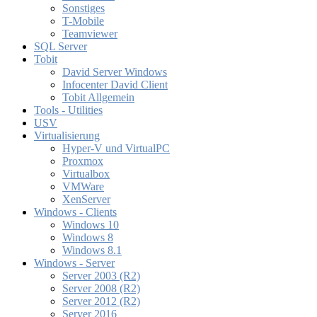
Sonstiges
T-Mobile
Teamviewer
SQL Server
Tobit
David Server Windows
Infocenter David Client
Tobit Allgemein
Tools - Utilities
USV
Virtualisierung
Hyper-V und VirtualPC
Proxmox
Virtualbox
VMWare
XenServer
Windows - Clients
Windows 10
Windows 8
Windows 8.1
Windows - Server
Server 2003 (R2)
Server 2008 (R2)
Server 2012 (R2)
Server 2016