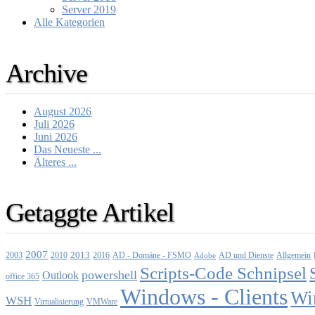
Server 2019
Alle Kategorien
Archive
August 2026
Juli 2026
Juni 2026
Das Neueste ...
Älteres ...
Getaggte Artikel
2007
2013
2010
AD - Domäne - FSMO
AD und Dienste
2003
2016
Adobe
Allgemein
Scripts-Code Schnipsel
powershell
Outlook
office 365
Windows - Clients
Wi
WSH
Virtualisierung
VMWare