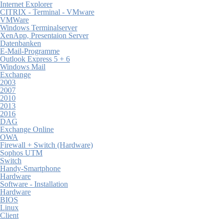
Internet Explorer
CITRIX - Terminal - VMware
VMWare
Windows Terminalserver
XenApp, Presentaion Server
Datenbanken
E-Mail-Programme
Outlook Express 5 + 6
Windows Mail
Exchange
2003
2007
2010
2013
2016
DAG
Exchange Online
OWA
Firewall + Switch (Hardware)
Sophos UTM
Switch
Handy-Smartphone
Hardware
Software - Installation
Hardware
BIOS
Linux
Client