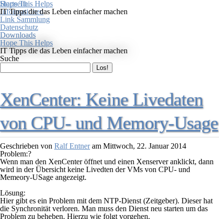
Startseite
Hope This Helps
Informationen
IT Tipps die das Leben einfacher machen
Link Sammlung
Datenschutz
Downloads
Hope This Helps
IT Tipps die das Leben einfacher machen
Suche
XenCenter: Keine Livedaten
von CPU- und Memory-Usage
Geschrieben von
Ralf Entner
am
Mittwoch, 22. Januar 2014
Problem:?
Wenn man den XenCenter öffnet und einen Xenserver anklickt, dann
wird in der Übersicht keine Livedten der VMs von CPU- und
Memeory-USage angezeigt.
Lösung:
Hier gibt es ein Problem mit dem NTP-Dienst (Zeitgeber). Dieser hat
die Synchronität verloren. Man muss den Dienst neu starten um das
Problem zu beheben. Hierzu wie folgt vorgehen.