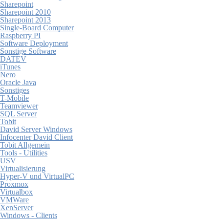
Sharepoint
Sharepoint 2010
Sharepoint 2013
Single-Board Computer
Raspberry PI
Software Deployment
Sonstige Software
DATEV
iTunes
Nero
Oracle Java
Sonstiges
T-Mobile
Teamviewer
SQL Server
Tobit
David Server Windows
Infocenter David Client
Tobit Allgemein
Tools - Utilities
USV
Virtualisierung
Hyper-V und VirtualPC
Proxmox
Virtualbox
VMWare
XenServer
Windows - Clients