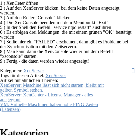
1.) XenCeter öffnen
2.) Auf den XenServer klicken, bei dem keine Daten angezeigt
werden.
3.) Auf den Reiter "
Console
" klicken
4.) Die XenConsole beenden mit dem Menüpunkt "
Exit
"
5.) In der Shell den Befehl "
service ntpd restart
" ausführen
6.) Es erfolgen drei Meldungen, die mit einem grünen "
OK
" bestätigt
werden
7.) Sollte hier ein "
FAILED
" erscheinen, dann gibt es Probleme bei
der Synchronisation mit den Zeitservern.
8.) Man kann dann die XenConsole wieder mit dem Befehl
"
xsconsole
" starten.
9.) Fertig - die daten werden wieder angezeigt!
Kategorien:
XenServer
Tags für diesen Artikel:
XenServer
Artikel mit ähnlichen Themen:
XenServer: Maschine lässt sich nicht starten, bleibt mit
gelben Symbol stehen.
XenServer: XenCenter - License Manager - alles
ausgegraut
VM: Virtuelle Maschinen haben hohe PING-Zeiten
(Latenzen)
Kategorien