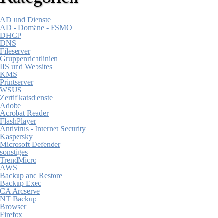
AD und Dienste
AD - Domäne - FSMO
DHCP
DNS
Fileserver
Gruppenrichtlinien
IIS und Websites
KMS
Printserver
WSUS
Zertifikatsdienste
Adobe
Acrobat Reader
FlashPlayer
Antivirus - Internet Security
Kaspersky
Microsoft Defender
sonstiges
TrendMicro
AWS
Backup and Restore
Backup Exec
CA Arcserve
NT Backup
Browser
Firefox