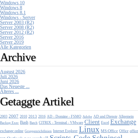
Windows 10
Windows 8
Windows 8.1
Windows - Server
Server 2003 (R2)
Server 2008 (R2)
Server 2012 (R2)
Server 2016
Server 2019
Alle Kategorien
Archive
August 2026
Juli 2026
Juni 2026
Das Neueste ...
Älteres ...
Getaggte Artikel
2007
2013
2010
AD - Domäne - FSMO
AD und Dienste
2003
2016
Adobe
Allgemein
Exchange
Client
Bash
CITRIX - Terminal - VMware
Excel
Backup Exec
Batch
Linux
MS-Office
exchange online
Office
office
Gruppenrichtlinien
Internet Explorer
Scripts-Code Schnipsel