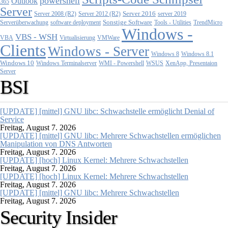
powershell
Outlook
365
Server
Server 2008 (R2)
Server 2012 (R2)
Server 2016
server 2019
Sonstige Software
Tools - Utilities
Serverüberwachung
software deployment
TrendMicro
Windows -
VBS - WSH
Virtualisierung
VMWare
VBA
Clients
Windows - Server
Windows 8
Windows 8.1
Windows 10
WMI - Powershell
XenApp, Presentaion
Windows Terminalserver
WSUS
Server
BSI
[UPDATE] [mittel] GNU libc: Schwachstelle ermöglicht Denial of
Service
Freitag, August 7. 2026
[UPDATE] [mittel] GNU libc: Mehrere Schwachstellen ermöglichen
Manipulation von DNS Antworten
Freitag, August 7. 2026
[UPDATE] [hoch] Linux Kernel: Mehrere Schwachstellen
Freitag, August 7. 2026
[UPDATE] [hoch] Linux Kernel: Mehrere Schwachstellen
Freitag, August 7. 2026
[UPDATE] [mittel] GNU libc: Mehrere Schwachstellen
Freitag, August 7. 2026
Security Insider