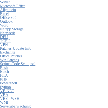
Server
Microsoft Office
Allgemein
Excel
Office 365
Outlook
Word
Netapp Storage
Netzwerk
DFÜ
TCPIP
VPN
Patches-Update-Info
Exchange
Office Patches
Win Patches
Scripts-Code Schnipsel
Bash
Batch
HTA
PHP
Powershell
Python
VB.NET
VBA
VBS - WSH
WMI
Serverüberwachung