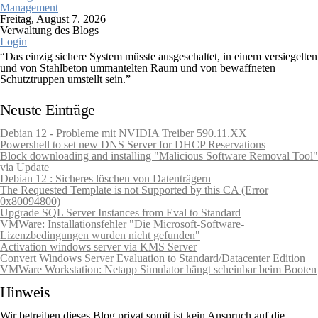
Management
Freitag, August 7. 2026
Verwaltung des Blogs
Login
“Das einzig sichere System müsste ausgeschaltet, in einem versiegelten
und von Stahlbeton ummantelten Raum und von bewaffneten
Schutztruppen umstellt sein.”
Gene Spafford (Sicherheitsexperte)
Neuste Einträge
Debian 12 - Probleme mit NVIDIA Treiber 590.11.XX
Powershell to set new DNS Server for DHCP Reservations
Block downloading and installing "Malicious Software Removal Tool"
via Update
Debian 12 : Sicheres löschen von Datenträgern
The Requested Template is not Supported by this CA (Error
0x80094800)
Upgrade SQL Server Instances from Eval to Standard
VMWare: Installationsfehler "Die Microsoft-Software-
Lizenzbedingungen wurden nicht gefunden"
Activation windows server via KMS Server
Convert Windows Server Evaluation to Standard/Datacenter Edition
VMWare Workstation: Netapp Simulator hängt scheinbar beim Booten
Hinweis
Wir betreiben dieses Blog privat somit ist kein Anspruch auf die