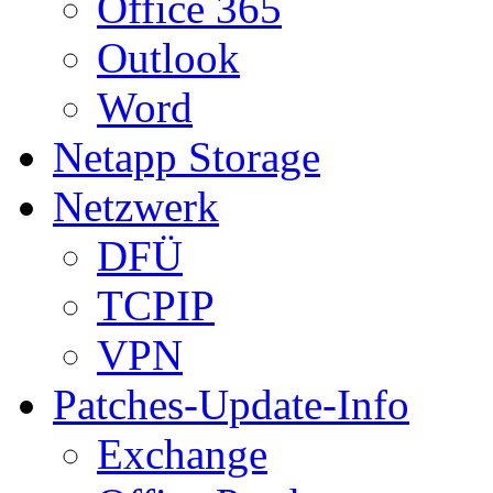
Office 365
Outlook
Word
Netapp Storage
Netzwerk
DFÜ
TCPIP
VPN
Patches-Update-Info
Exchange