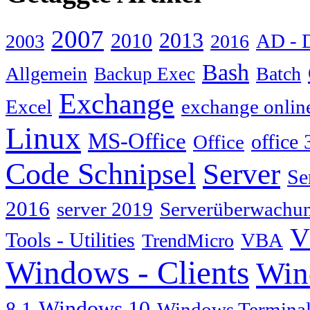
2007
2013
2010
AD - 
2003
2016
Bash
Allgemein
Batch
Backup Exec
Exchange
Excel
exchange onlin
Linux
MS-Office
Office
office 
Code Schnipsel
Server
Se
2016
server 2019
Serverüberwachu
V
Tools - Utilities
TrendMicro
VBA
Windows - Clients
Win
Windows 10
8.1
Windows Terminal