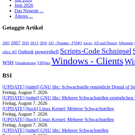
Juni 2026
Das Neueste ...
Älteres ...
Getaggte Artikel
2007
2013
2010
AD - Domäne - FSMO
AD und Dienste
2003
2016
Adobe
Allgemein
Scripts-Code Schnipsel
powershell
Outlook
office 365
Windows - Clients
Wi
WSH
Virtualisierung
VMWare
BSI
[UPDATE] [mittel] GNU libc: Schwachstelle ermöglicht Denial of Se
Freitag, August 7. 2026
[UPDATE] [mittel] GNU libc: Mehrere Schwachstellen ermöglichen
Freitag, August 7. 2026
[UPDATE] [hoch] Linux Kernel: Mehrere Schwachstellen
Freitag, August 7. 2026
[UPDATE] [hoch] Linux Kernel: Mehrere Schwachstellen
Freitag, August 7. 2026
[UPDATE] [mittel] GNU libc: Mehrere Schwachstellen