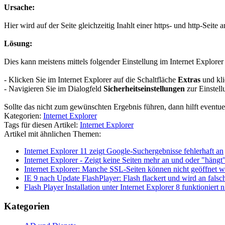
Ursache:
Hier wird auf der Seite gleichzeitig Inahlt einer https- und http-Se
Lösung:
Dies kann meistens mittels folgender Einstellung im Internet Explore
- Klicken Sie im Internet Explorer auf die Schaltfläche
Extras
und kl
- Navigieren Sie im Dialogfeld
Sicherheitseinstellungen
zur Einstel
Sollte das nicht zum gewünschten Ergebnis führen, dann hilft eventu
Kategorien:
Internet Explorer
Tags für diesen Artikel:
Internet Explorer
Artikel mit ähnlichen Themen:
Internet Explorer 11 zeigt Google-Suchergebnisse fehlerhaft an
Internet Explorer - Zeigt keine Seiten mehr an und oder "hängt"
Internet Explorer: Manche SSL-Seiten können nicht geöffnet w
IE 9 nach Update FlashPlayer: Flash flackert und wird an falsch
Flash Player Installation unter Internet Explorer 8 funktioniert n
Kategorien