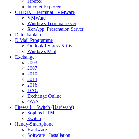
Firefox
Internet Explorer
CITRIX - Terminal - VMware
VMWare
Windows Terminalserver
XenApp, Presentaion Server
Datenbanken
E-Mail-Programme
Outlook Express 5 + 6
Windows Mail
Exchange
2003
2007
2010
2013
2016
DAG
Exchange Online
OWA
Firewall + Switch (Hardware)
Sophos UTM
Switch
Handy-Smartphone
Hardware
Software - Installation