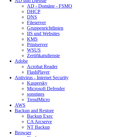
AD und Dienste
AD - Domäne - FSMO
DHCP
DNS
Fileserver
Gruppenrichtlinien
IIS und Websites
KMS
Printserver
WSUS
Zertifikatsdienste
Adobe
Acrobat Reader
FlashPlayer
Antivirus - Internet Security
Kaspersky
Microsoft Defender
sonstiges
TrendMicro
AWS
Backup and Restore
Backup Exec
CA Arcserve
NT Backup
Browser