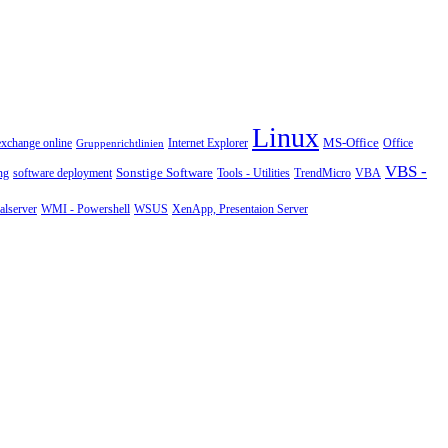
Linux
MS-Office
exchange online
Office
Gruppenrichtlinien
Internet Explorer
VBS -
Sonstige Software
Tools - Utilities
ng
software deployment
TrendMicro
VBA
WMI - Powershell
XenApp, Presentaion Server
lserver
WSUS