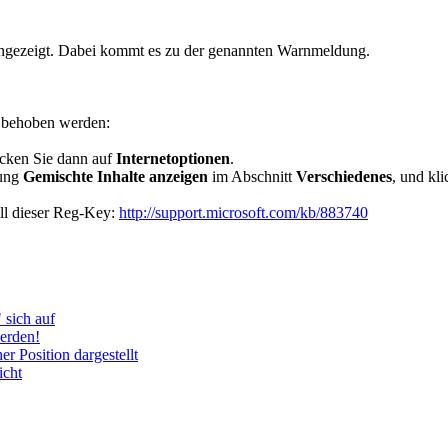
ite angezeigt. Dabei kommt es zu der genannten Warnmeldung.
r behoben werden:
icken Sie dann auf
Internetoptionen
.
lung
Gemischte Inhalte anzeigen
im Abschnitt
Verschiedenes
, und kl
ell dieser Reg-Key:
http://support.microsoft.com/kb/883740
 sich auf
erden!
er Position dargestellt
icht