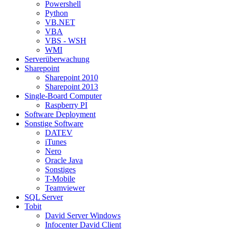
Powershell
Python
VB.NET
VBA
VBS - WSH
WMI
Serverüberwachung
Sharepoint
Sharepoint 2010
Sharepoint 2013
Single-Board Computer
Raspberry PI
Software Deployment
Sonstige Software
DATEV
iTunes
Nero
Oracle Java
Sonstiges
T-Mobile
Teamviewer
SQL Server
Tobit
David Server Windows
Infocenter David Client