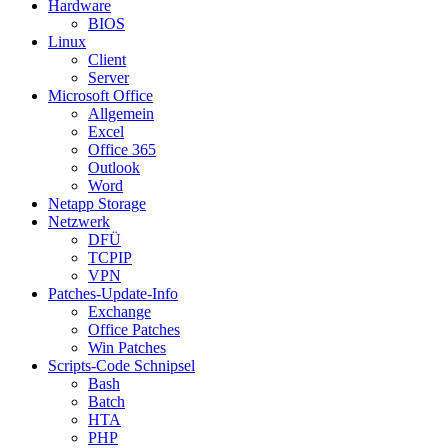
Hardware
BIOS
Linux
Client
Server
Microsoft Office
Allgemein
Excel
Office 365
Outlook
Word
Netapp Storage
Netzwerk
DFÜ
TCPIP
VPN
Patches-Update-Info
Exchange
Office Patches
Win Patches
Scripts-Code Schnipsel
Bash
Batch
HTA
PHP