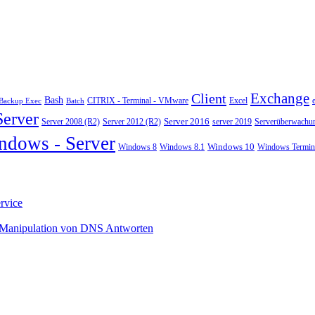
Exchange
Client
Bash
CITRIX - Terminal - VMware
Excel
Backup Exec
Batch
Server
Server 2008 (R2)
Server 2012 (R2)
Server 2016
server 2019
Serverüberwachu
ndows - Server
Windows 10
Windows 8
Windows 8.1
Windows Termina
rvice
 Manipulation von DNS Antworten