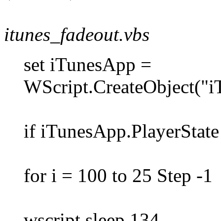
itunes_fadeout.vbs
set iTunesApp =
WScript.CreateObject("i
if iTunesApp.PlayerState
for i = 100 to 25 Step -1
wscript.sleep 134