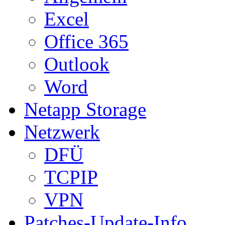
Excel
Office 365
Outlook
Word
Netapp Storage
Netzwerk
DFÜ
TCPIP
VPN
Patches-Update-Info