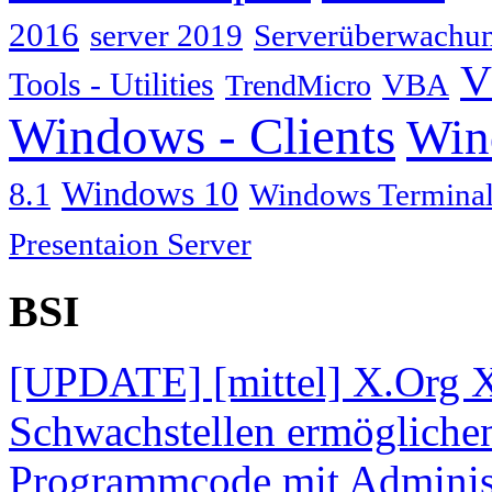
2016
server 2019
Serverüberwachu
V
Tools - Utilities
TrendMicro
VBA
Windows - Clients
Win
Windows 10
8.1
Windows Terminal
Presentaion Server
BSI
[UPDATE] [mittel] X.Org X
Schwachstellen ermögliche
Programmcode mit Administ