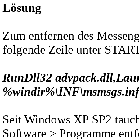
Lösung
Zum entfernen des Messeng
folgende Zeile unter STA
RunDll32 advpack.dll,La
%windir%\INF\msmsgs.in
Seit Windows XP SP2 tauc
Software > Programme ent