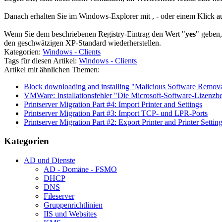
Danach erhalten Sie im Windows-Explorer mit
,
-
oder einem Klick a
Wenn Sie dem beschriebenen Registry-Eintrag den Wert "
yes
" geben
den geschwätzigen XP-Standard wiederherstellen.
Kategorien:
Windows - Clients
Tags für diesen Artikel:
Windows - Clients
Artikel mit ähnlichen Themen:
Block downloading and installing "Malicious Software Remova
VMWare: Installationsfehler "Die Microsoft-Software-Lizenz
Printserver Migration Part #4: Import Printer and Settings
Printserver Migration Part #3: Import TCP- und LPR-Ports
Printserver Migration Part #2: Export Printer and Printer Settin
Kategorien
AD und Dienste
AD - Domäne - FSMO
DHCP
DNS
Fileserver
Gruppenrichtlinien
IIS und Websites