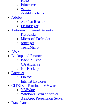
KMS
Printserver
WSUS
Zertifikatsdienste
Adobe
Acrobat Reader
FlashPlayer
Antivirus - Internet Security
Kaspersky
Microsoft Defender
sonstiges
TrendMicro
AWS
Backup and Restore
Backup Exec
CA Arcserve
NT Backup
Browser
Firefox
Internet Explorer
CITRIX - Terminal - VMware
VMWare
Windows Terminalserver
XenApp, Presentaion Server
Datenbanken