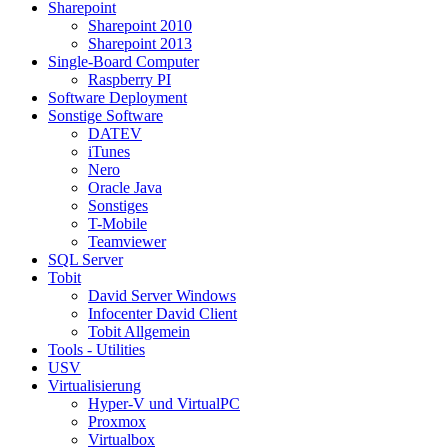
Sharepoint
Sharepoint 2010
Sharepoint 2013
Single-Board Computer
Raspberry PI
Software Deployment
Sonstige Software
DATEV
iTunes
Nero
Oracle Java
Sonstiges
T-Mobile
Teamviewer
SQL Server
Tobit
David Server Windows
Infocenter David Client
Tobit Allgemein
Tools - Utilities
USV
Virtualisierung
Hyper-V und VirtualPC
Proxmox
Virtualbox