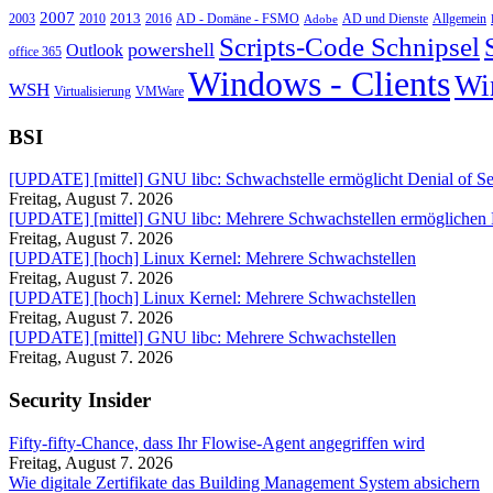
2007
2013
2010
AD - Domäne - FSMO
AD und Dienste
2003
2016
Adobe
Allgemein
Scripts-Code Schnipsel
powershell
Outlook
office 365
Windows - Clients
Wi
WSH
Virtualisierung
VMWare
BSI
[UPDATE] [mittel] GNU libc: Schwachstelle ermöglicht Denial of Se
Freitag, August 7. 2026
[UPDATE] [mittel] GNU libc: Mehrere Schwachstellen ermöglichen
Freitag, August 7. 2026
[UPDATE] [hoch] Linux Kernel: Mehrere Schwachstellen
Freitag, August 7. 2026
[UPDATE] [hoch] Linux Kernel: Mehrere Schwachstellen
Freitag, August 7. 2026
[UPDATE] [mittel] GNU libc: Mehrere Schwachstellen
Freitag, August 7. 2026
Security Insider
Fifty-fifty-Chance, dass Ihr Flowise-Agent angegriffen wird
Freitag, August 7. 2026
Wie digitale Zertifikate das Building Management System absichern