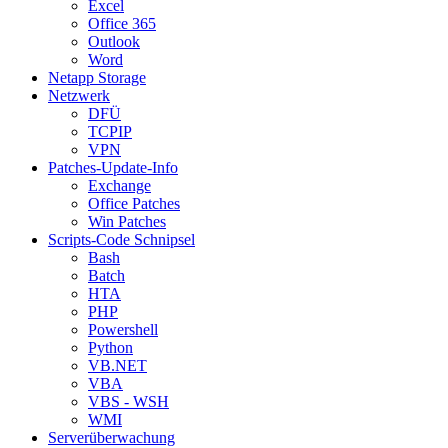
Excel
Office 365
Outlook
Word
Netapp Storage
Netzwerk
DFÜ
TCPIP
VPN
Patches-Update-Info
Exchange
Office Patches
Win Patches
Scripts-Code Schnipsel
Bash
Batch
HTA
PHP
Powershell
Python
VB.NET
VBA
VBS - WSH
WMI
Serverüberwachung