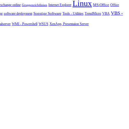
Linux
MS-Office
exchange online
Office
Gruppenrichtlinien
Internet Explorer
VBS -
Sonstige Software
Tools - Utilities
ng
software deployment
TrendMicro
VBA
WMI - Powershell
XenApp, Presentaion Server
lserver
WSUS