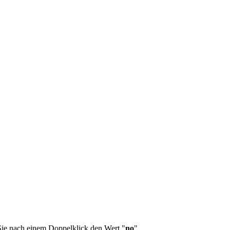
Sie nach einem Doppelklick den Wert "
no
".