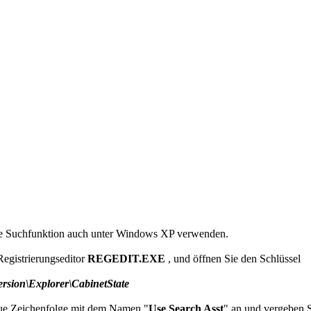
e Suchfunktion auch unter Windows XP verwenden.
 Registrierungseditor
REGEDIT.EXE
, und öffnen Sie den Schlüssel
ion\Explorer\CabinetState
neue Zeichenfolge mit dem Namen "
Use Search Asst
" an und vergeben 