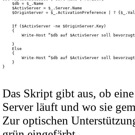
    $db = $_.Name

    $ActivServer = $_.Server.Name

    $OriginServer = $_.ActivationPreference | ? {$_.Val
    If ($ActivServer -ne $OriginServer.Key)

    {

        Write-Host “$db auf $ActivServer soll bevorzugt
    }

    Else

    {

        Write-Host “$db auf $ActivServer soll bevorzugt
    }

}
Das Skript gibt aus, ob ein
Server läuft und wo sie gem
Zur optischen Unterstützun
grün eingefärbt.