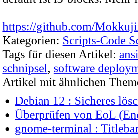
https://github.com/Mokkuji
Kategorien:
Scripts-Code S
Tags für diesen Artikel:
ans
schnipsel
,
software deploy
Artikel mit ähnlichen Them
Debian 12 : Sicheres lös
Überprüfen von EoL (End
gnome-terminal : Titleb