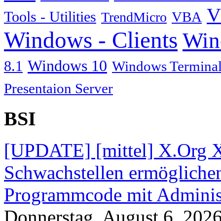
V
Tools - Utilities
TrendMicro
VBA
Windows - Clients
Win
Windows 10
8.1
Windows Terminal
Presentaion Server
BSI
[UPDATE] [mittel] X.Org X
Schwachstellen ermögliche
Programmcode mit Administ
Donnerstag, August 6. 202