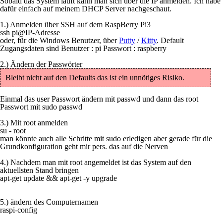
Sobald das System läuft kann man sich über die IP anmelden. Ich habe
dafür einfach auf meinem DHCP Server nachgeschaut.
1.) Anmelden über SSH auf dem RaspBerry Pi3
ssh pi@IP-Adresse
oder, für die Windows Benutzer, über
Putty
/
Kitty
. Default
Zugangsdaten sind
Benutzer :
pi
Passwort :
raspberry
2.) Ändern der Passwörter
Bleibt nicht auf den Defaults das ist ein unnötiges Risiko.
Einmal das user Passwort ändern mit
passwd
und dann das root
Passwort mit
sudo passwd
3.) Mit root anmelden
su - root
man könnte auch alle Schritte mit sudo erledigen aber gerade für die
Grundkonfiguration geht mir pers. das auf die Nerven
4.) Nachdem man mit root angemeldet ist das System auf den
aktuellsten Stand bringen
apt-get update && apt-get -y upgrade
5.) ändern des Computernamen
raspi-config