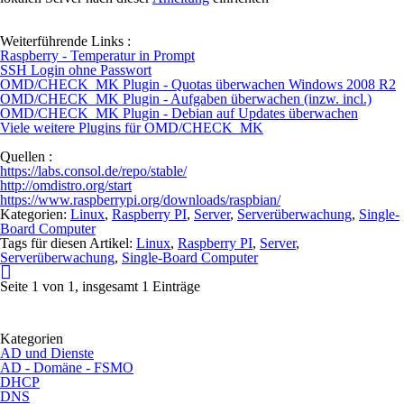
Weiterführende Links :
Raspberry - Temperatur in Prompt
SSH Login ohne Passwort
OMD/CHECK_MK Plugin - Quotas überwachen Windows 2008 R2
OMD/CHECK_MK Plugin - Aufgaben überwachen (inzw. incl.)
OMD/CHECK_MK Plugin - Debian auf Updates überwachen
Viele weitere Plugins für OMD/CHECK_MK
Quellen :
https://labs.consol.de/repo/stable/
http://omdistro.org/start
https://www.raspberrypi.org/downloads/raspbian/
Kategorien:
Linux
,
Raspberry PI
,
Server
,
Serverüberwachung
,
Single-
Board Computer
Tags für diesen Artikel:
Linux
,
Raspberry PI
,
Server
,
Serverüberwachung
,
Single-Board Computer
Seite 1 von 1, insgesamt 1 Einträge
Kategorien
AD und Dienste
AD - Domäne - FSMO
DHCP
DNS