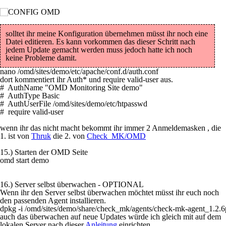
solltet ihr meine Konfiguration übernehmen müsst ihr noch eine
Datei editieren. Es kann vorkommen das dieser Schritt nach
jedem Update gemacht werden muss jedoch hatte ich noch
keine Probleme damit.
nano /omd/sites/demo/etc/apache/conf.d/auth.conf
dort kommentiert ihr
Auth*
und
require valid-user
aus.
#  AuthName "OMD Monitoring Site demo"

#  AuthType Basic

#  AuthUserFile /omd/sites/demo/etc/htpasswd

wenn ihr das nicht macht bekommt ihr immer 2 Anmeldemasken , die
1. ist von
Thruk
die 2. von
Check_MK/OMD
15.) Starten der OMD Seite
omd start demo
16.) Server selbst überwachen - OPTIONAL
Wenn ihr den Server selbst überwachen möchtet müsst ihr euch noch
den passenden Agent installieren.
dpkg -i /omd/sites/demo/share/check_mk/agents/check-mk-agent_1.2.6
auch das überwachen auf neue Updates würde ich gleich mit auf dem
lokalen Server nach dieser
Anleitung
einrichten