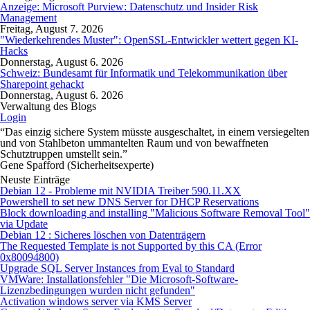
Anzeige: Microsoft Purview: Datenschutz und Insider Risk
Management
Freitag, August 7. 2026
"Wiederkehrendes Muster": OpenSSL-Entwickler wettert gegen KI-
Hacks
Donnerstag, August 6. 2026
Schweiz: Bundesamt für Informatik und Telekommunikation über
Sharepoint gehackt
Donnerstag, August 6. 2026
Verwaltung des Blogs
Login
“Das einzig sichere System müsste ausgeschaltet, in einem versiegelten
und von Stahlbeton ummantelten Raum und von bewaffneten
Schutztruppen umstellt sein.”
Gene Spafford (Sicherheitsexperte)
Neuste Einträge
Debian 12 - Probleme mit NVIDIA Treiber 590.11.XX
Powershell to set new DNS Server for DHCP Reservations
Block downloading and installing "Malicious Software Removal Tool"
via Update
Debian 12 : Sicheres löschen von Datenträgern
The Requested Template is not Supported by this CA (Error
0x80094800)
Upgrade SQL Server Instances from Eval to Standard
VMWare: Installationsfehler "Die Microsoft-Software-
Lizenzbedingungen wurden nicht gefunden"
Activation windows server via KMS Server