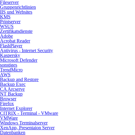
Fileserver
Gruppenrichtlinien
IIS und Websites
KMS
Printserver
WSUS
Zertifikatsdienste
Adobe
Acrobat Reader
FlashPlayer
Antivirus - Internet Security
Kaspersky
Microsoft Defender
sonstiges
TrendMicro
AWS
Backup and Restore
Backup Exec
CA Arcserve
NT Backup
Browser
Firefox
Internet Explorer
CITRIX - Terminal - VMware
VMWare
Windows Terminalserver
XenApp, Presentaion Server
Datenbanken