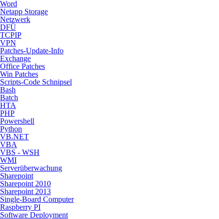
Word
Netapp Storage
Netzwerk
DFÜ
TCPIP
VPN
Patches-Update-Info
Exchange
Office Patches
Win Patches
Scripts-Code Schnipsel
Bash
Batch
HTA
PHP
Powershell
Python
VB.NET
VBA
VBS - WSH
WMI
Serverüberwachung
Sharepoint
Sharepoint 2010
Sharepoint 2013
Single-Board Computer
Raspberry PI
Software Deployment