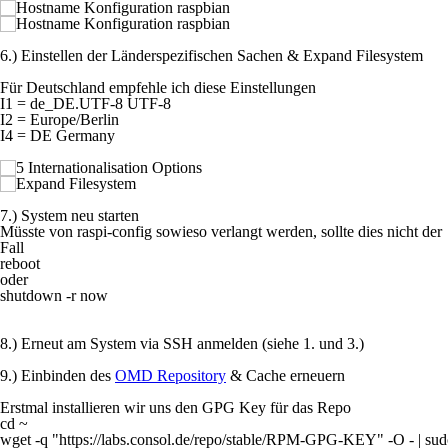
6.) Einstellen der Länderspezifischen Sachen & Expand Filesystem
Für Deutschland empfehle ich diese Einstellungen
I1 = de_DE.UTF-8 UTF-8
I2 = Europe/Berlin
I4 = DE Germany
7.) System neu starten
Müsste von raspi-config sowieso verlangt werden, sollte dies nicht der
Fall
reboot
oder
shutdown -r now
8.) Erneut am System via SSH anmelden (siehe 1. und 3.)
9.) Einbinden des
OMD Repository
& Cache erneuern
Erstmal installieren wir uns den GPG Key für das Repo
cd ~

wget -q "https://labs.consol.de/repo/stable/RPM-GPG-KEY" -O - | sud