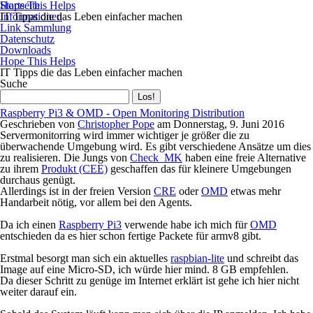
Startseite
Hope This Helps
Informationen
IT Tipps die das Leben einfacher machen
Link Sammlung
Datenschutz
Downloads
Hope This Helps
IT Tipps die das Leben einfacher machen
Suche
Raspberry Pi3 & OMD - Open Monitoring Distribution
Geschrieben von
Christopher Pope
am
Donnerstag, 9. Juni 2016
Servermonitorring wird immer wichtiger je größer die zu
überwachende Umgebung wird. Es gibt verschiedene Ansätze um dies
zu realisieren. Die Jungs von
Check_MK
haben eine freie Alternative
zu ihrem
Produkt (CEE)
geschaffen das für kleinere Umgebungen
durchaus genügt.
Allerdings ist in der freien Version
CRE
oder
OMD
etwas mehr
Handarbeit nötig, vor allem bei den Agents.
Da ich einen
Raspberry Pi3
verwende habe ich mich für
OMD
entschieden da es hier schon fertige Packete für armv8 gibt.
Erstmal besorgt man sich ein aktuelles
raspbian-lite
und schreibt das
Image auf eine Micro-SD, ich würde hier mind. 8 GB empfehlen.
Da dieser Schritt zu genüge im Internet erklärt ist gehe ich hier nicht
weiter darauf ein.