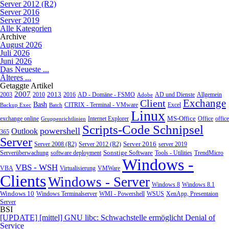
Server 2012 (R2)
Server 2016
Server 2019
Alle Kategorien
Archive
August 2026
Juli 2026
Juni 2026
Das Neueste ...
Älteres ...
Getaggte Artikel
2007
2013
2010
AD - Domäne - FSMO
AD und Dienste
2003
2016
Adobe
Allgemein
Exchange
Client
Bash
CITRIX - Terminal - VMware
Excel
Backup Exec
Batch
Linux
MS-Office
exchange online
Office
office
Gruppenrichtlinien
Internet Explorer
Scripts-Code Schnipsel
powershell
Outlook
365
Server
Server 2008 (R2)
Server 2012 (R2)
Server 2016
server 2019
Sonstige Software
Tools - Utilities
Serverüberwachung
software deployment
TrendMicro
Windows -
VBS - WSH
Virtualisierung
VMWare
VBA
Clients
Windows - Server
Windows 8
Windows 8.1
Windows 10
WMI - Powershell
XenApp, Presentaion
Windows Terminalserver
WSUS
Server
BSI
[UPDATE] [mittel] GNU libc: Schwachstelle ermöglicht Denial of
Service