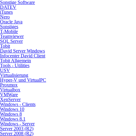
Sonstige Software
DATEV
iTunes
Nero
Oracle Java
Sonstiges
T-Mobile
Teamviewer
SQL Server
Tobit
David Server Windows
Infocenter David Client
Tobit Allgemein
Tools - Utilities
USV
Virtualisierung
Hyper-V und VirtualPC
Proxmox
Virtualbox
VMWare
XenServer
Windows - Clients
Windows 10
Windows 8
Windows 8.1
Windows - Server
Server 2003 (R2)
Server 2008 (R2)