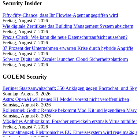
Security Insider
Fifty-fifty-Chance, dass Ihr Flowise-Agent angegriffen wird
Freitag, August 7. 2026
Wie digitale Zertifikate das Building Management System absichern
Freitag, August 7. 2026
Praxis-Check: Wie kann die neue Datenschutzaufsicht aussehen?
Freitag, August 7. 2026
87 Prozent der Unternehmen erwarten Krise durch hybride Angriffe
Freitag, August 7. 2026
Schwarz Digits und Zscaler launchen Cloud-Sicherheitsplattform
Freitag, August 7. 2026
GOLEM Security
Berliner Staatsanwaltschaft: 350 Anklagen gegen Encrochat- und S
Sonntag, August 9. 2026
Astra: OpenAI will neues KI-Modell vorerst nicht veröffentlichen
Samstag, August 8. 2026
Rollenspiel: Gothic Remake bekommt Mod-Kit und legendären Mar
Samstag, August 8. 2026
Mögliches Antibiotikum: Forscher entwickeln erstmals Virus mithilfe
Freitag, August 7. 2026
Personalmangel: Elektronisches EU-Einreisesystem wird regelmäßig a