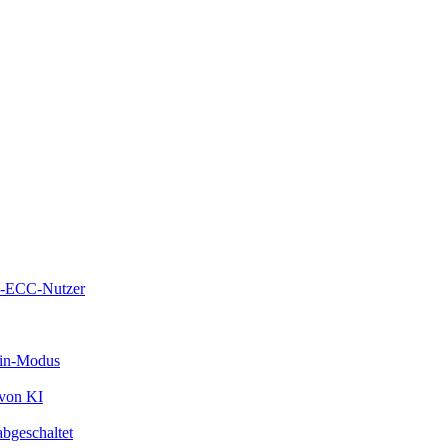
ky-ECC-Nutzer
vin-Modus
 von KI
bgeschaltet