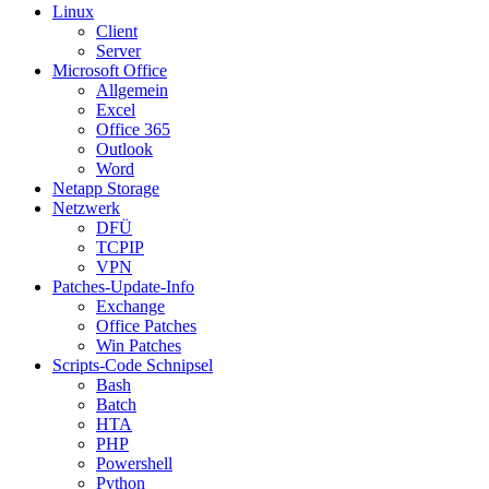
Linux
Client
Server
Microsoft Office
Allgemein
Excel
Office 365
Outlook
Word
Netapp Storage
Netzwerk
DFÜ
TCPIP
VPN
Patches-Update-Info
Exchange
Office Patches
Win Patches
Scripts-Code Schnipsel
Bash
Batch
HTA
PHP
Powershell
Python