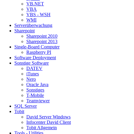
VB.NET
VBA
VBS - WSH
WMI
Serverüberwachung
Sharepoint
Sharepoint 2010
Sharepoint 2013
Single-Board Computer
Raspberry PI
Software Deployment
Sonstige Software
DATEV
iTunes
Nero
Oracle Java
Sonstiges
T-Mobile
Teamviewer
SQL Server
Tobit
David Server Windows
Infocenter David Client
Tobit Allgemein
Tools - Utilities