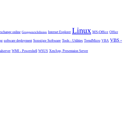
Linux
MS-Office
exchange online
Office
Gruppenrichtlinien
Internet Explorer
VBS -
Sonstige Software
Tools - Utilities
ng
software deployment
TrendMicro
VBA
WMI - Powershell
XenApp, Presentaion Server
lserver
WSUS