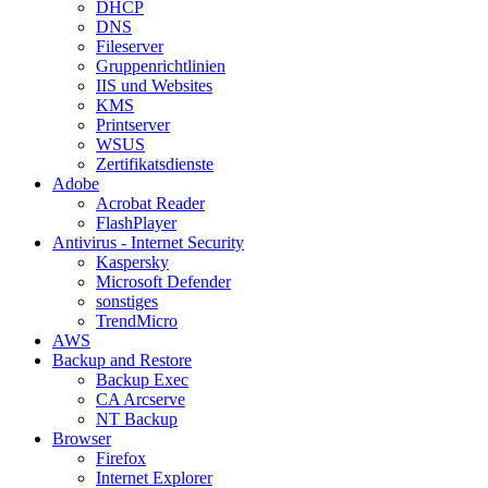
DHCP
DNS
Fileserver
Gruppenrichtlinien
IIS und Websites
KMS
Printserver
WSUS
Zertifikatsdienste
Adobe
Acrobat Reader
FlashPlayer
Antivirus - Internet Security
Kaspersky
Microsoft Defender
sonstiges
TrendMicro
AWS
Backup and Restore
Backup Exec
CA Arcserve
NT Backup
Browser
Firefox
Internet Explorer