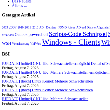
Das Neueste ...
Älteres ...
Getaggte Artikel
2007
2013
2010
AD - Domäne - FSMO
AD und Dienste
2003
2016
Adobe
Allgemein
Scripts-Code Schnipsel
powershell
Outlook
office 365
Windows - Clients
Wi
WSH
Virtualisierung
VMWare
BSI
[UPDATE] [mittel] GNU libc: Schwachstelle ermöglicht Denial of Se
Freitag, August 7. 2026
[UPDATE] [mittel] GNU libc: Mehrere Schwachstellen ermöglichen
Freitag, August 7. 2026
[UPDATE] [hoch] Linux Kernel: Mehrere Schwachstellen
Freitag, August 7. 2026
[UPDATE] [hoch] Linux Kernel: Mehrere Schwachstellen
Freitag, August 7. 2026
[UPDATE] [mittel] GNU libc: Mehrere Schwachstellen
Freitag, August 7. 2026