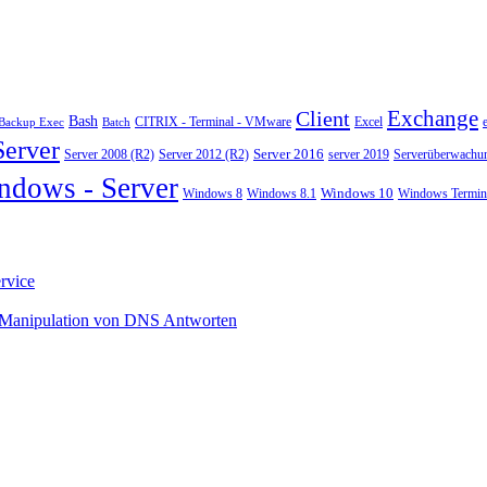
Exchange
Client
Bash
CITRIX - Terminal - VMware
Excel
Backup Exec
Batch
Server
Server 2008 (R2)
Server 2012 (R2)
Server 2016
server 2019
Serverüberwachu
ndows - Server
Windows 10
Windows 8
Windows 8.1
Windows Termina
rvice
 Manipulation von DNS Antworten