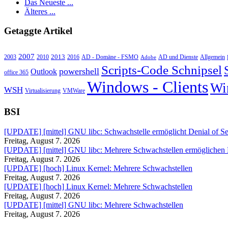
Das Neueste ...
Älteres ...
Getaggte Artikel
2007
2013
2010
AD - Domäne - FSMO
AD und Dienste
2003
2016
Adobe
Allgemein
Scripts-Code Schnipsel
powershell
Outlook
office 365
Windows - Clients
Wi
WSH
Virtualisierung
VMWare
BSI
[UPDATE] [mittel] GNU libc: Schwachstelle ermöglicht Denial of Se
Freitag, August 7. 2026
[UPDATE] [mittel] GNU libc: Mehrere Schwachstellen ermöglichen
Freitag, August 7. 2026
[UPDATE] [hoch] Linux Kernel: Mehrere Schwachstellen
Freitag, August 7. 2026
[UPDATE] [hoch] Linux Kernel: Mehrere Schwachstellen
Freitag, August 7. 2026
[UPDATE] [mittel] GNU libc: Mehrere Schwachstellen
Freitag, August 7. 2026