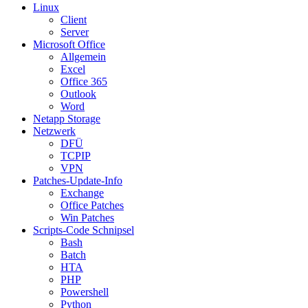
Linux
Client
Server
Microsoft Office
Allgemein
Excel
Office 365
Outlook
Word
Netapp Storage
Netzwerk
DFÜ
TCPIP
VPN
Patches-Update-Info
Exchange
Office Patches
Win Patches
Scripts-Code Schnipsel
Bash
Batch
HTA
PHP
Powershell
Python