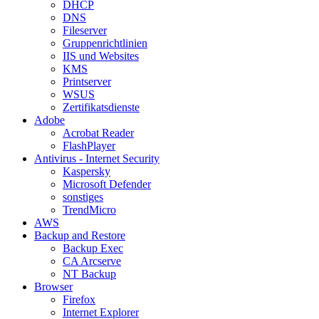
DHCP
DNS
Fileserver
Gruppenrichtlinien
IIS und Websites
KMS
Printserver
WSUS
Zertifikatsdienste
Adobe
Acrobat Reader
FlashPlayer
Antivirus - Internet Security
Kaspersky
Microsoft Defender
sonstiges
TrendMicro
AWS
Backup and Restore
Backup Exec
CA Arcserve
NT Backup
Browser
Firefox
Internet Explorer