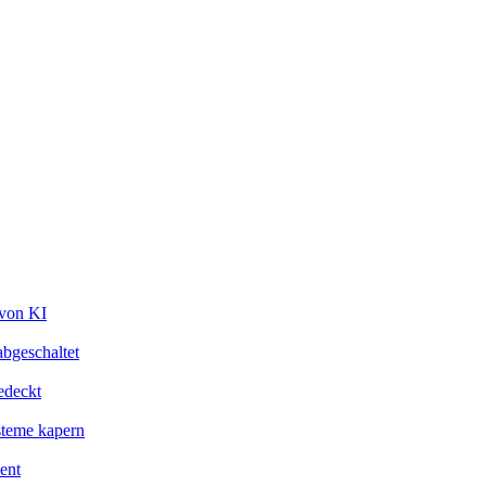
 von KI
bgeschaltet
edeckt
steme kapern
ent