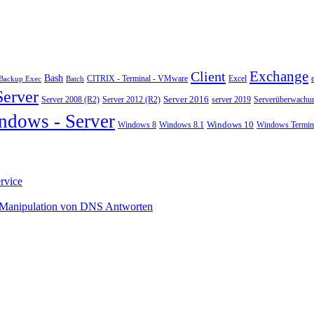
Exchange
Client
Bash
CITRIX - Terminal - VMware
Excel
Backup Exec
Batch
Server
Server 2008 (R2)
Server 2012 (R2)
Server 2016
server 2019
Serverüberwachu
ndows - Server
Windows 10
Windows 8
Windows 8.1
Windows Termina
rvice
 Manipulation von DNS Antworten