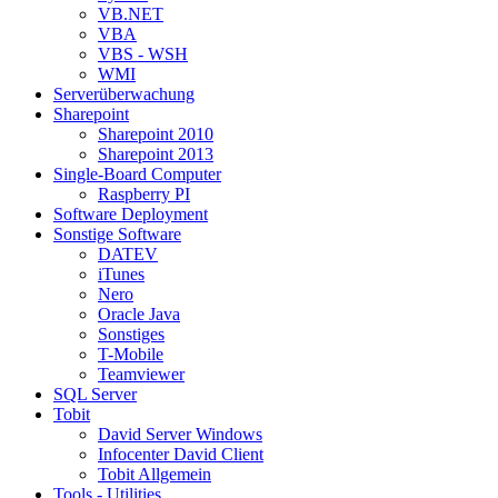
VB.NET
VBA
VBS - WSH
WMI
Serverüberwachung
Sharepoint
Sharepoint 2010
Sharepoint 2013
Single-Board Computer
Raspberry PI
Software Deployment
Sonstige Software
DATEV
iTunes
Nero
Oracle Java
Sonstiges
T-Mobile
Teamviewer
SQL Server
Tobit
David Server Windows
Infocenter David Client
Tobit Allgemein
Tools - Utilities