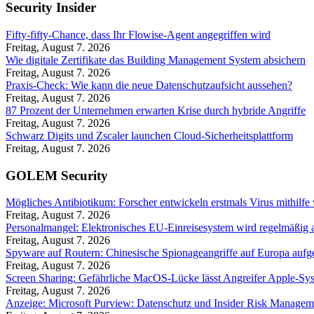
Security Insider
Fifty-fifty-Chance, dass Ihr Flowise-Agent angegriffen wird
Freitag, August 7. 2026
Wie digitale Zertifikate das Building Management System absichern
Freitag, August 7. 2026
Praxis-Check: Wie kann die neue Datenschutzaufsicht aussehen?
Freitag, August 7. 2026
87 Prozent der Unternehmen erwarten Krise durch hybride Angriffe
Freitag, August 7. 2026
Schwarz Digits und Zscaler launchen Cloud-Sicherheitsplattform
Freitag, August 7. 2026
GOLEM Security
Mögliches Antibiotikum: Forscher entwickeln erstmals Virus mithilfe
Freitag, August 7. 2026
Personalmangel: Elektronisches EU-Einreisesystem wird regelmäßig a
Freitag, August 7. 2026
Spyware auf Routern: Chinesische Spionageangriffe auf Europa aufg
Freitag, August 7. 2026
Screen Sharing: Gefährliche MacOS-Lücke lässt Angreifer Apple-Sy
Freitag, August 7. 2026
Anzeige: Microsoft Purview: Datenschutz und Insider Risk Managem