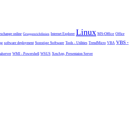
Linux
MS-Office
exchange online
Office
Gruppenrichtlinien
Internet Explorer
VBS -
Sonstige Software
Tools - Utilities
ng
software deployment
TrendMicro
VBA
WMI - Powershell
XenApp, Presentaion Server
lserver
WSUS