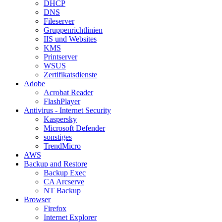
DHCP
DNS
Fileserver
Gruppenrichtlinien
IIS und Websites
KMS
Printserver
WSUS
Zertifikatsdienste
Adobe
Acrobat Reader
FlashPlayer
Antivirus - Internet Security
Kaspersky
Microsoft Defender
sonstiges
TrendMicro
AWS
Backup and Restore
Backup Exec
CA Arcserve
NT Backup
Browser
Firefox
Internet Explorer