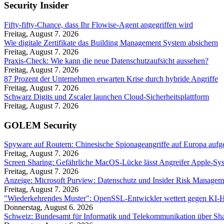
Security Insider
Fifty-fifty-Chance, dass Ihr Flowise-Agent angegriffen wird
Freitag, August 7. 2026
Wie digitale Zertifikate das Building Management System absichern
Freitag, August 7. 2026
Praxis-Check: Wie kann die neue Datenschutzaufsicht aussehen?
Freitag, August 7. 2026
87 Prozent der Unternehmen erwarten Krise durch hybride Angriffe
Freitag, August 7. 2026
Schwarz Digits und Zscaler launchen Cloud-Sicherheitsplattform
Freitag, August 7. 2026
GOLEM Security
Spyware auf Routern: Chinesische Spionageangriffe auf Europa aufg
Freitag, August 7. 2026
Screen Sharing: Gefährliche MacOS-Lücke lässt Angreifer Apple-Sy
Freitag, August 7. 2026
Anzeige: Microsoft Purview: Datenschutz und Insider Risk Managem
Freitag, August 7. 2026
"Wiederkehrendes Muster": OpenSSL-Entwickler wettert gegen KI-
Donnerstag, August 6. 2026
Schweiz: Bundesamt für Informatik und Telekommunikation über Sha