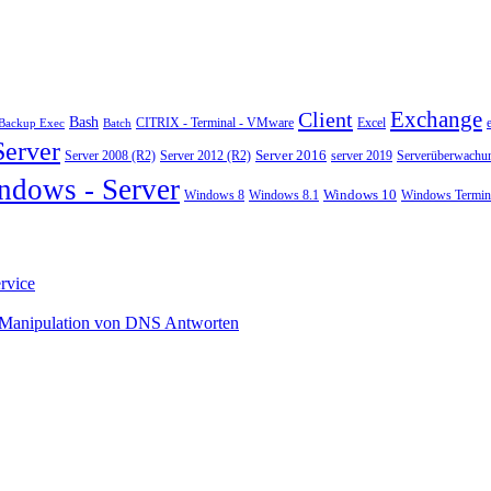
Exchange
Client
Bash
CITRIX - Terminal - VMware
Excel
Backup Exec
Batch
Server
Server 2008 (R2)
Server 2012 (R2)
Server 2016
server 2019
Serverüberwachu
ndows - Server
Windows 10
Windows 8
Windows 8.1
Windows Termina
rvice
 Manipulation von DNS Antworten