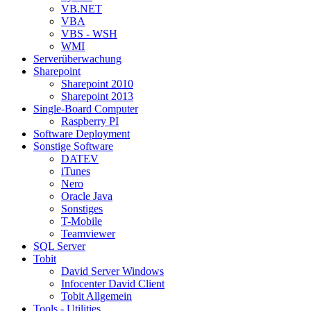
VB.NET
VBA
VBS - WSH
WMI
Serverüberwachung
Sharepoint
Sharepoint 2010
Sharepoint 2013
Single-Board Computer
Raspberry PI
Software Deployment
Sonstige Software
DATEV
iTunes
Nero
Oracle Java
Sonstiges
T-Mobile
Teamviewer
SQL Server
Tobit
David Server Windows
Infocenter David Client
Tobit Allgemein
Tools - Utilities