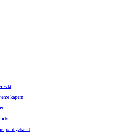
edeckt
steme kapern
ent
Hacks
repoint gehackt