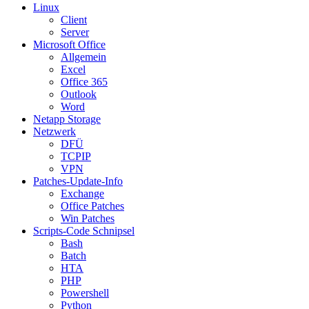
Linux
Client
Server
Microsoft Office
Allgemein
Excel
Office 365
Outlook
Word
Netapp Storage
Netzwerk
DFÜ
TCPIP
VPN
Patches-Update-Info
Exchange
Office Patches
Win Patches
Scripts-Code Schnipsel
Bash
Batch
HTA
PHP
Powershell
Python