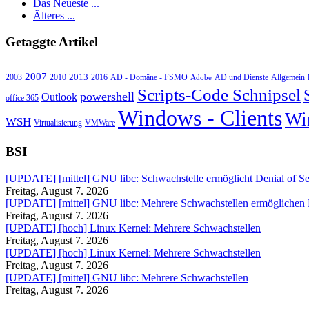
Das Neueste ...
Älteres ...
Getaggte Artikel
2007
2013
2010
AD - Domäne - FSMO
AD und Dienste
2003
2016
Adobe
Allgemein
Scripts-Code Schnipsel
powershell
Outlook
office 365
Windows - Clients
Wi
WSH
Virtualisierung
VMWare
BSI
[UPDATE] [mittel] GNU libc: Schwachstelle ermöglicht Denial of Se
Freitag, August 7. 2026
[UPDATE] [mittel] GNU libc: Mehrere Schwachstellen ermöglichen
Freitag, August 7. 2026
[UPDATE] [hoch] Linux Kernel: Mehrere Schwachstellen
Freitag, August 7. 2026
[UPDATE] [hoch] Linux Kernel: Mehrere Schwachstellen
Freitag, August 7. 2026
[UPDATE] [mittel] GNU libc: Mehrere Schwachstellen
Freitag, August 7. 2026