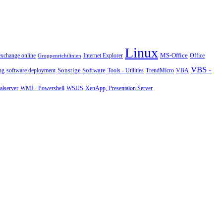
Linux
MS-Office
exchange online
Office
Gruppenrichtlinien
Internet Explorer
VBS -
Sonstige Software
Tools - Utilities
ng
software deployment
TrendMicro
VBA
WMI - Powershell
XenApp, Presentaion Server
lserver
WSUS