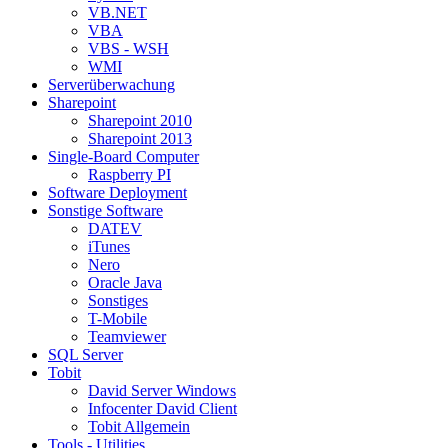
VB.NET
VBA
VBS - WSH
WMI
Serverüberwachung
Sharepoint
Sharepoint 2010
Sharepoint 2013
Single-Board Computer
Raspberry PI
Software Deployment
Sonstige Software
DATEV
iTunes
Nero
Oracle Java
Sonstiges
T-Mobile
Teamviewer
SQL Server
Tobit
David Server Windows
Infocenter David Client
Tobit Allgemein
Tools - Utilities