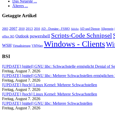
Das Neueste ...
Älteres ...
Getaggte Artikel
2007
2013
2010
AD - Domäne - FSMO
AD und Dienste
2003
2016
Adobe
Allgemein
Scripts-Code Schnipsel
powershell
Outlook
office 365
Windows - Clients
Wi
WSH
Virtualisierung
VMWare
BSI
[UPDATE] [mittel] GNU libc: Schwachstelle ermöglicht Denial of Se
Freitag, August 7. 2026
[UPDATE] [mittel] GNU libc: Mehrere Schwachstellen ermöglichen
Freitag, August 7. 2026
[UPDATE] [hoch] Linux Kernel: Mehrere Schwachstellen
Freitag, August 7. 2026
[UPDATE] [hoch] Linux Kernel: Mehrere Schwachstellen
Freitag, August 7. 2026
[UPDATE] [mittel] GNU libc: Mehrere Schwachstellen
Freitag, August 7. 2026