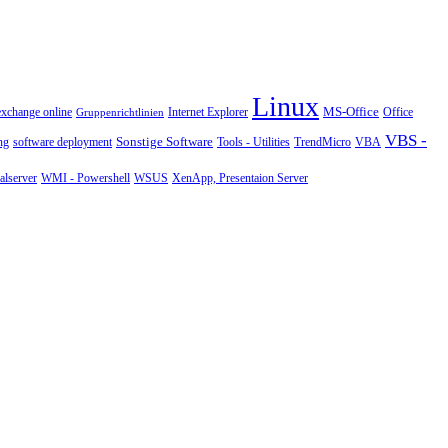
Linux
MS-Office
exchange online
Office
Gruppenrichtlinien
Internet Explorer
VBS -
Sonstige Software
Tools - Utilities
ng
software deployment
TrendMicro
VBA
WMI - Powershell
XenApp, Presentaion Server
lserver
WSUS