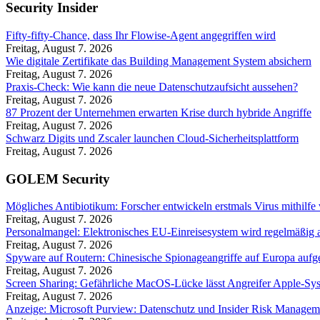
Security Insider
Fifty-fifty-Chance, dass Ihr Flowise-Agent angegriffen wird
Freitag, August 7. 2026
Wie digitale Zertifikate das Building Management System absichern
Freitag, August 7. 2026
Praxis-Check: Wie kann die neue Datenschutzaufsicht aussehen?
Freitag, August 7. 2026
87 Prozent der Unternehmen erwarten Krise durch hybride Angriffe
Freitag, August 7. 2026
Schwarz Digits und Zscaler launchen Cloud-Sicherheitsplattform
Freitag, August 7. 2026
GOLEM Security
Mögliches Antibiotikum: Forscher entwickeln erstmals Virus mithilfe
Freitag, August 7. 2026
Personalmangel: Elektronisches EU-Einreisesystem wird regelmäßig a
Freitag, August 7. 2026
Spyware auf Routern: Chinesische Spionageangriffe auf Europa aufg
Freitag, August 7. 2026
Screen Sharing: Gefährliche MacOS-Lücke lässt Angreifer Apple-Sy
Freitag, August 7. 2026
Anzeige: Microsoft Purview: Datenschutz und Insider Risk Managem