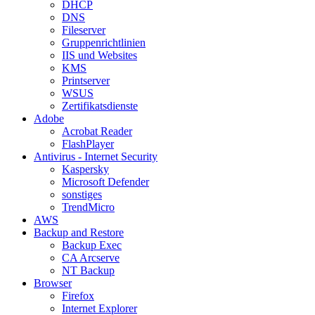
DHCP
DNS
Fileserver
Gruppenrichtlinien
IIS und Websites
KMS
Printserver
WSUS
Zertifikatsdienste
Adobe
Acrobat Reader
FlashPlayer
Antivirus - Internet Security
Kaspersky
Microsoft Defender
sonstiges
TrendMicro
AWS
Backup and Restore
Backup Exec
CA Arcserve
NT Backup
Browser
Firefox
Internet Explorer