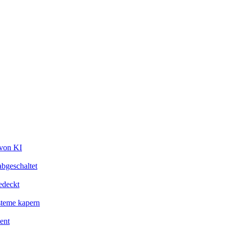
 von KI
bgeschaltet
edeckt
steme kapern
ent