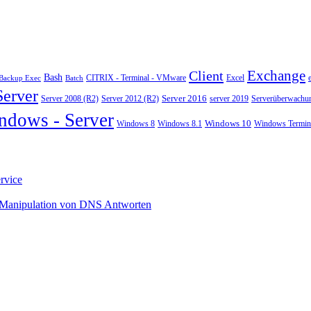
Exchange
Client
Bash
CITRIX - Terminal - VMware
Excel
Backup Exec
Batch
Server
Server 2008 (R2)
Server 2012 (R2)
Server 2016
server 2019
Serverüberwachu
ndows - Server
Windows 10
Windows 8
Windows 8.1
Windows Termina
rvice
 Manipulation von DNS Antworten