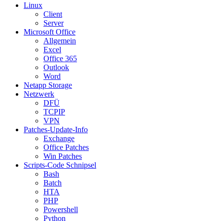
Linux
Client
Server
Microsoft Office
Allgemein
Excel
Office 365
Outlook
Word
Netapp Storage
Netzwerk
DFÜ
TCPIP
VPN
Patches-Update-Info
Exchange
Office Patches
Win Patches
Scripts-Code Schnipsel
Bash
Batch
HTA
PHP
Powershell
Python