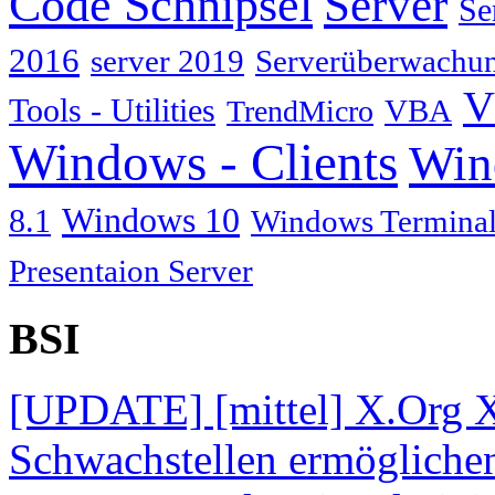
Code Schnipsel
Server
Se
2016
server 2019
Serverüberwachu
V
Tools - Utilities
TrendMicro
VBA
Windows - Clients
Win
Windows 10
8.1
Windows Terminal
Presentaion Server
BSI
[UPDATE] [mittel] X.Org X
Schwachstellen ermögliche