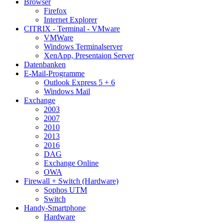
Browser
Firefox
Internet Explorer
CITRIX - Terminal - VMware
VMWare
Windows Terminalserver
XenApp, Presentaion Server
Datenbanken
E-Mail-Programme
Outlook Express 5 + 6
Windows Mail
Exchange
2003
2007
2010
2013
2016
DAG
Exchange Online
OWA
Firewall + Switch (Hardware)
Sophos UTM
Switch
Handy-Smartphone
Hardware