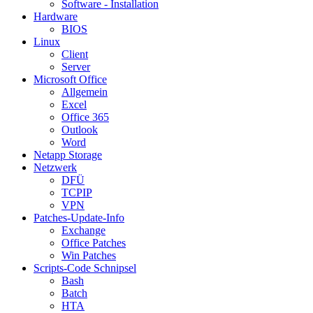
Software - Installation
Hardware
BIOS
Linux
Client
Server
Microsoft Office
Allgemein
Excel
Office 365
Outlook
Word
Netapp Storage
Netzwerk
DFÜ
TCPIP
VPN
Patches-Update-Info
Exchange
Office Patches
Win Patches
Scripts-Code Schnipsel
Bash
Batch
HTA