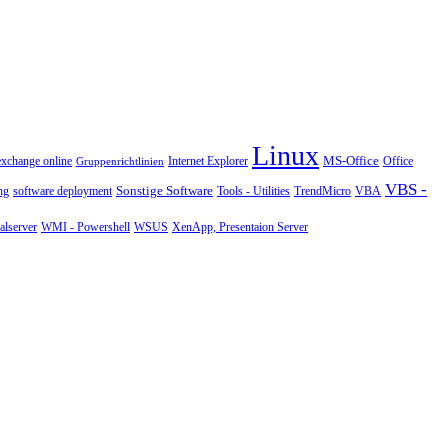
Linux
MS-Office
exchange online
Office
Gruppenrichtlinien
Internet Explorer
VBS -
Sonstige Software
Tools - Utilities
ng
software deployment
TrendMicro
VBA
WMI - Powershell
XenApp, Presentaion Server
lserver
WSUS