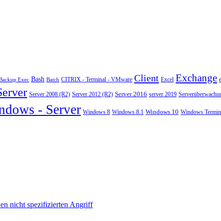
Exchange
Client
Bash
CITRIX - Terminal - VMware
Excel
Backup Exec
Batch
Server
Server 2008 (R2)
Server 2012 (R2)
Server 2016
server 2019
Serverüberwachu
ndows - Server
Windows 10
Windows 8
Windows 8.1
Windows Termina
 nicht spezifizierten Angriff