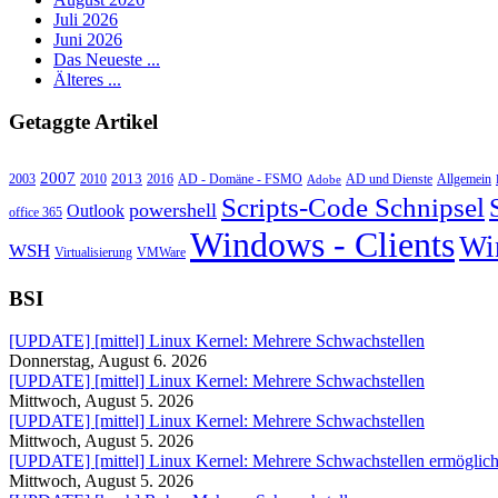
Juli 2026
Juni 2026
Das Neueste ...
Älteres ...
Getaggte Artikel
2007
2013
2010
AD - Domäne - FSMO
AD und Dienste
2003
2016
Adobe
Allgemein
Scripts-Code Schnipsel
powershell
Outlook
office 365
Windows - Clients
Wi
WSH
Virtualisierung
VMWare
BSI
[UPDATE] [mittel] Linux Kernel: Mehrere Schwachstellen
Donnerstag, August 6. 2026
[UPDATE] [mittel] Linux Kernel: Mehrere Schwachstellen
Mittwoch, August 5. 2026
[UPDATE] [mittel] Linux Kernel: Mehrere Schwachstellen
Mittwoch, August 5. 2026
[UPDATE] [mittel] Linux Kernel: Mehrere Schwachstellen ermöglichen
Mittwoch, August 5. 2026