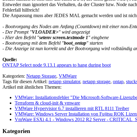
Entweder man ignoriert das Verhalten, da der Cluster bzw. Node nac
Fehlerfall hilfreich!
Die Anpassung muss aber JEDES MAL gemacht werden und ist nicht 
- Bootvorgang des Nodes am Anfang (Countdown) mit einer non-Ente
- Der Prompt "
VLOADER>
" wird angezeigt
- Hier den Befehl "
setenv screen.textmode 1
" eingbene
- Bootvorgang mit dem Befehl "
boot_ontap
" starten
- Die Anzeige ist nun korrekt und der Bootvorgang wird vollständig a
Quelle:
ONTAP Select node 9.13.1 appears to hang during boot
Kategorien:
Netapp Storage
,
VMWare
Tags für diesen Artikel:
netapp simulator
,
netapp storage
,
ontap
,
stuck
Artikel mit ähnlichen Themen:
VMWare: Installationsfehler "Die Microsoft-Software-Lizenz
Terraform & cloud-init & vmware
VMWare Hypervisior 6.7 installieren mit RTL 8111 Treiber
VMWare: Windows Server Installation von Fujitsu ROK Lize
VmWare ESXi 4.1 - Windows 2012 R2 Server - CRIT
Kategorien