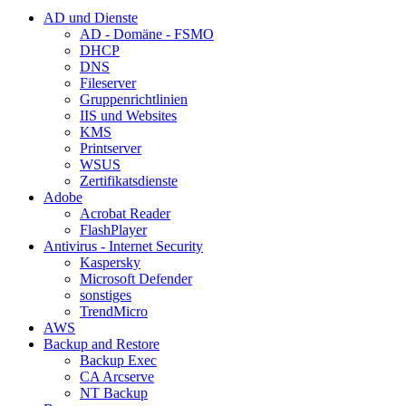
AD und Dienste
AD - Domäne - FSMO
DHCP
DNS
Fileserver
Gruppenrichtlinien
IIS und Websites
KMS
Printserver
WSUS
Zertifikatsdienste
Adobe
Acrobat Reader
FlashPlayer
Antivirus - Internet Security
Kaspersky
Microsoft Defender
sonstiges
TrendMicro
AWS
Backup and Restore
Backup Exec
CA Arcserve
NT Backup