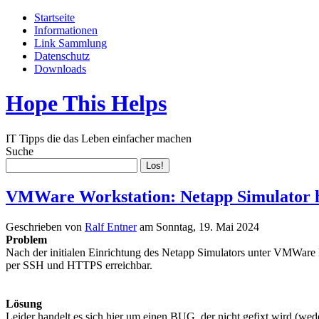
Startseite
Informationen
Link Sammlung
Datenschutz
Downloads
Hope This Helps
IT Tipps die das Leben einfacher machen
Suche
VMWare Workstation: Netapp Simulator h
Geschrieben von
Ralf Entner
am
Sonntag, 19. Mai 2024
Problem
Nach der initialen Einrichtung des Netapp Simulators unter VMWare
per SSH und HTTPS erreichbar.
Lösung
Leider handelt es sich hier um einen BUG, der nicht gefixt wird (