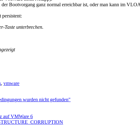
h der Bootvorgang ganz normal erreichbar ist, oder man kann im VLOAD
persistent:
r-Taste unterbrechen.
ngezeigt
s
,
vmware
bedingungen wurden nicht gefunden"
nz auf VMWare 6
ICAL_STRUCTURE_CORRUPTION