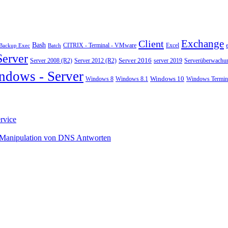
Exchange
Client
Bash
CITRIX - Terminal - VMware
Excel
Backup Exec
Batch
Server
Server 2008 (R2)
Server 2012 (R2)
Server 2016
server 2019
Serverüberwachu
ndows - Server
Windows 10
Windows 8
Windows 8.1
Windows Termina
rvice
 Manipulation von DNS Antworten