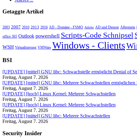
Getaggte Artikel
2007
2013
2010
AD - Domäne - FSMO
AD und Dienste
2003
2016
Adobe
Allgemein
Scripts-Code Schnipsel
powershell
Outlook
office 365
Windows - Clients
Wi
WSH
Virtualisierung
VMWare
BSI
[UPDATE] [mittel] GNU libc: Schwachstelle ermöglicht Denial of Se
Freitag, August 7. 2026
[UPDATE] [mittel] GNU libc: Mehrere Schwachstellen ermöglichen
Freitag, August 7. 2026
[UPDATE] [hoch] Linux Kernel: Mehrere Schwachstellen
Freitag, August 7. 2026
[UPDATE] [hoch] Linux Kernel: Mehrere Schwachstellen
Freitag, August 7. 2026
[UPDATE] [mittel] GNU libc: Mehrere Schwachstellen
Freitag, August 7. 2026
Security Insider