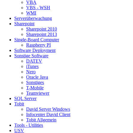
VBA
VBS - WSH
WMI
Serverüberwachung
Sharepoint
Sharepoint 2010
Sharepoint 2013
Single-Board Computer
Raspberry PI
Software Deployment
Sonstige Software
DATEV
iTunes
Nero
Oracle Java
Sonstiges
T-Mobile
Teamviewer
SQL Server
Tobit
David Server Windows
Infocenter David Client
Tobit Allgemein
Tools - Utilities
USV