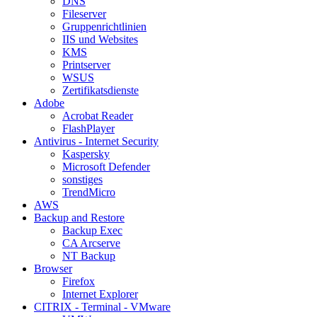
DNS
Fileserver
Gruppenrichtlinien
IIS und Websites
KMS
Printserver
WSUS
Zertifikatsdienste
Adobe
Acrobat Reader
FlashPlayer
Antivirus - Internet Security
Kaspersky
Microsoft Defender
sonstiges
TrendMicro
AWS
Backup and Restore
Backup Exec
CA Arcserve
NT Backup
Browser
Firefox
Internet Explorer
CITRIX - Terminal - VMware