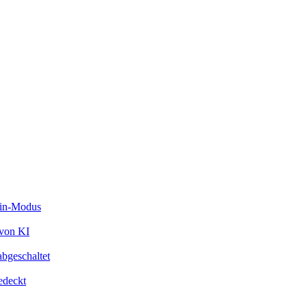
vin-Modus
 von KI
bgeschaltet
edeckt