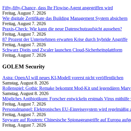
Fifty-fifty-Chance, dass Ihr Flowise-Agent angegriffen wird
Freitag, August 7. 2026
Wie digitale Zertifikate das Building Management System absichern
Freitag, August 7. 2026
Praxis-Check: Wie kann die neue Datenschutzaufsicht aussehen?
Freitag, August 7. 2026
87 Prozent der Unternehmen erwarten Krise durch hybride Angriffe
Freitag, August 7. 2026
Schwarz Digits und Zscaler launchen Cloud-Sicherheitsplattform
Freitag, August 7. 2026
GOLEM Security
Astra: OpenAI will neues KI-Modell vorerst nicht veröffentlichen
Samstag, August 8. 2026
Rollenspiel: Gothic Remake bekommt Mod-Kit und legendären Mar
Samstag, August 8. 2026
Mögliches Antibiotikum: Forscher entwickeln erstmals Virus mithilfe
Freitag, August 7. 2026
Personalmangel: Elektronisches EU-Einreisesystem wird regelmäßig a
Freitag, August 7. 2026
Spyware auf Routern: Chinesische Spionageangriffe auf Europa aufg
Freitag, August 7. 2026