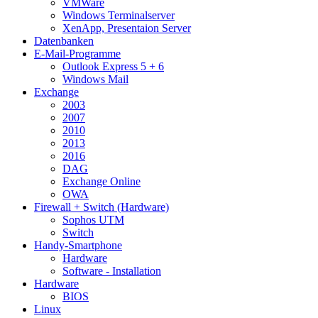
VMWare
Windows Terminalserver
XenApp, Presentaion Server
Datenbanken
E-Mail-Programme
Outlook Express 5 + 6
Windows Mail
Exchange
2003
2007
2010
2013
2016
DAG
Exchange Online
OWA
Firewall + Switch (Hardware)
Sophos UTM
Switch
Handy-Smartphone
Hardware
Software - Installation
Hardware
BIOS
Linux