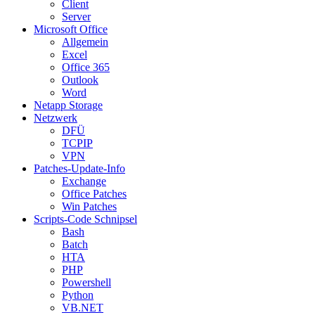
Client
Server
Microsoft Office
Allgemein
Excel
Office 365
Outlook
Word
Netapp Storage
Netzwerk
DFÜ
TCPIP
VPN
Patches-Update-Info
Exchange
Office Patches
Win Patches
Scripts-Code Schnipsel
Bash
Batch
HTA
PHP
Powershell
Python
VB.NET