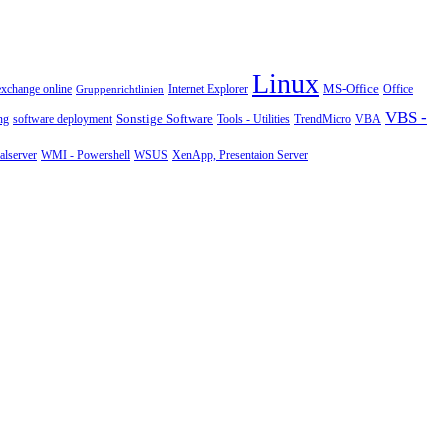
Linux
MS-Office
exchange online
Office
Gruppenrichtlinien
Internet Explorer
VBS -
Sonstige Software
Tools - Utilities
ng
software deployment
TrendMicro
VBA
WMI - Powershell
XenApp, Presentaion Server
lserver
WSUS