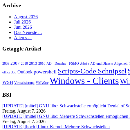
Archive
August 2026
Juli 2026
Juni 2026
Das Neueste ...
Älteres ...
Getaggte Artikel
2007
2013
2010
AD - Domäne - FSMO
AD und Dienste
2003
2016
Adobe
Allgemein
Scripts-Code Schnipsel
powershell
Outlook
office 365
Windows - Clients
Wi
WSH
Virtualisierung
VMWare
BSI
[UPDATE] [mittel] GNU libc: Schwachstelle ermöglicht Denial of Se
Freitag, August 7. 2026
[UPDATE] [mittel] GNU libc: Mehrere Schwachstellen ermöglichen
Freitag, August 7. 2026
[UPDATE] [hoch] Linux Kernel: Mehrere Schwachstellen