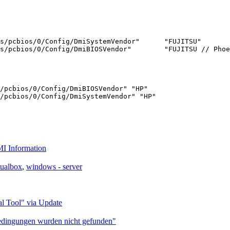
s/pcbios/0/Config/DmiSystemVendor"      "FUJITSU"

s/pcbios/0/Config/DmiBIOSVendor"        "FUJITSU // Phoe
/pcbios/0/Config/DmiBIOSVendor" "HP"

/pcbios/0/Config/DmiSystemVendor" "HP"
I Information
tualbox
,
windows - server
l Tool" via Update
bedingungen wurden nicht gefunden"