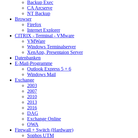
Backup Exec
CA Arcserve
NT Backup
Browser
Firefox
Internet Explorer
CITRIX - Terminal - VMware
VMWare
Windows Terminalserver
XenApp, Presentaion Server
Datenbanken
E-Mail-Programme
Outlook Express 5 + 6
Windows Mail
Exchange
2003
2007
2010
2013
2016
DAG
Exchange Online
OWA
Firewall + Switch (Hardware)
Sophos UTM