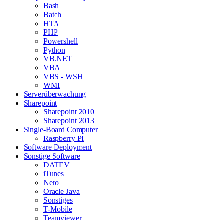
Bash
Batch
HTA
PHP
Powershell
Python
VB.NET
VBA
VBS - WSH
WMI
Serverüberwachung
Sharepoint
Sharepoint 2010
Sharepoint 2013
Single-Board Computer
Raspberry PI
Software Deployment
Sonstige Software
DATEV
iTunes
Nero
Oracle Java
Sonstiges
T-Mobile
Teamviewer