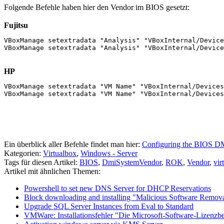
Folgende Befehle haben hier den Vendor im BIOS gesetzt:
Fujitsu
VBoxManage setextradata "Analysis" "VBoxInternal/Device
VBoxManage setextradata "Analysis" "VBoxInternal/Device
HP
VBoxManage setextradata "VM Name" "VBoxInternal/Devices
VBoxManage setextradata "VM Name" "VBoxInternal/Devices
Ein überblick aller Befehle findet man hier:
Configuring the BIOS DM
Kategorien:
Virtualbox
,
Windows - Server
Tags für diesen Artikel:
BIOS
,
DmiSystemVendor
,
ROK
,
Vendor
,
vir
Artikel mit ähnlichen Themen:
Powershell to set new DNS Server for DHCP Reservations
Block downloading and installing "Malicious Software Remova
Upgrade SQL Server Instances from Eval to Standard
VMWare: Installationsfehler "Die Microsoft-Software-Lizenz