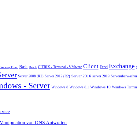
Exchange
Client
Bash
CITRIX - Terminal - VMware
Excel
Backup Exec
Batch
Server
Server 2008 (R2)
Server 2012 (R2)
Server 2016
server 2019
Serverüberwachu
ndows - Server
Windows 10
Windows 8
Windows 8.1
Windows Termina
rvice
 Manipulation von DNS Antworten