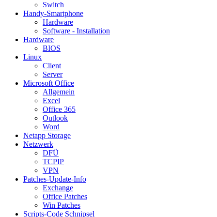
Switch
Handy-Smartphone
Hardware
Software - Installation
Hardware
BIOS
Linux
Client
Server
Microsoft Office
Allgemein
Excel
Office 365
Outlook
Word
Netapp Storage
Netzwerk
DFÜ
TCPIP
VPN
Patches-Update-Info
Exchange
Office Patches
Win Patches
Scripts-Code Schnipsel