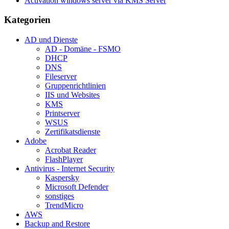
Activation windows server via KMS Server
Kategorien
AD und Dienste
AD - Domäne - FSMO
DHCP
DNS
Fileserver
Gruppenrichtlinien
IIS und Websites
KMS
Printserver
WSUS
Zertifikatsdienste
Adobe
Acrobat Reader
FlashPlayer
Antivirus - Internet Security
Kaspersky
Microsoft Defender
sonstiges
TrendMicro
AWS
Backup and Restore