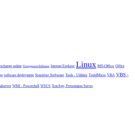
Linux
MS-Office
exchange online
Office
Gruppenrichtlinien
Internet Explorer
VBS -
Sonstige Software
Tools - Utilities
ng
software deployment
TrendMicro
VBA
WMI - Powershell
XenApp, Presentaion Server
lserver
WSUS