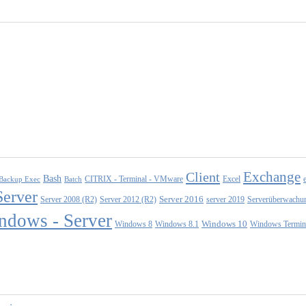
Exchange
Client
Bash
CITRIX - Terminal - VMware
Excel
Backup Exec
Batch
Server
Server 2008 (R2)
Server 2012 (R2)
Server 2016
server 2019
Serverüberwachu
ndows - Server
Windows 10
Windows 8
Windows 8.1
Windows Termina