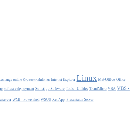
Linux
MS-Office
exchange online
Office
Gruppenrichtlinien
Internet Explorer
VBS -
Sonstige Software
Tools - Utilities
ng
software deployment
TrendMicro
VBA
WMI - Powershell
XenApp, Presentaion Server
lserver
WSUS