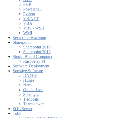
PHP
Powershell
Python
VB.NET
VBA
VBS - WSH
WMI
Serverüberwachung
Sharepoint
Sharepoint 2010
Sharepoint 2013
Single-Board Computer
Raspberry PI
Software Deployment
Sonstige Software
DATEV
iTunes
Nero
Oracle Java
Sonstiges
T-Mobile
Teamviewer
SQL Server
Tobit