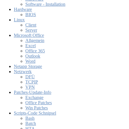
Software - Installation
Hardware
BIOS
Linux
Client
Server
Microsoft Office
Allgemein
Excel
Office 365
Outlook
Word
Netapp Storage
Netzwerk
DFÜ
TCPIP
VPN
Patches-Update-Info
Exchange
Office Patches
Win Patches
Scripts-Code Schnipsel
Bash
Batch
HTA