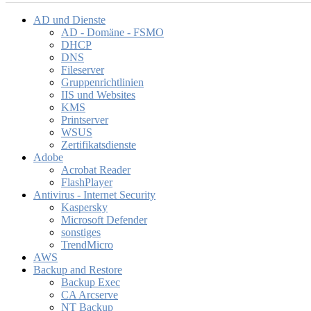
AD und Dienste
AD - Domäne - FSMO
DHCP
DNS
Fileserver
Gruppenrichtlinien
IIS und Websites
KMS
Printserver
WSUS
Zertifikatsdienste
Adobe
Acrobat Reader
FlashPlayer
Antivirus - Internet Security
Kaspersky
Microsoft Defender
sonstiges
TrendMicro
AWS
Backup and Restore
Backup Exec
CA Arcserve
NT Backup