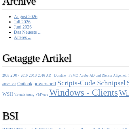
Archive
August 2026
Juli 2026
Juni 2026
Das Neueste ...
Älteres ...
Getaggte Artikel
2007
2013
2010
AD - Domäne - FSMO
AD und Dienste
2003
2016
Adobe
Allgemein
Scripts-Code Schnipsel
powershell
Outlook
office 365
Windows - Clients
Wi
WSH
Virtualisierung
VMWare
BSI